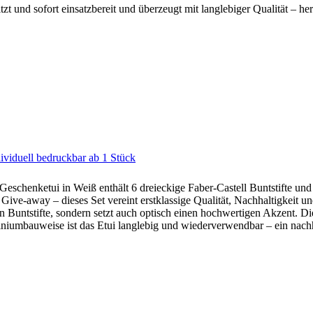
tzt und sofort einsatzbereit und überzeugt mit langlebiger Qualität – her
ividuell bedruckbar ab 1 Stück
eschenketui in Weiß enthält 6 dreieckige Faber-Castell Buntstifte und i
ive-away – dieses Set vereint erstklassige Qualität, Nachhaltigkeit 
nen Buntstifte, sondern setzt auch optisch einen hochwertigen Akzent. Di
umbauweise ist das Etui langlebig und wiederverwendbar – ein nachhal