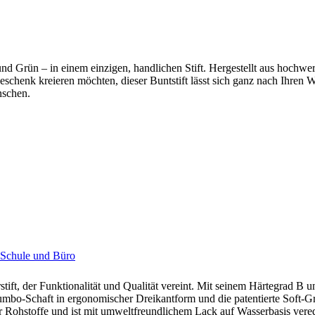
 und Grün – in einem einzigen, handlichen Stift. Hergestellt aus hochwe
 Geschenk kreieren möchten, dieser Buntstift lässt sich ganz nach Ihre
nschen.
r Schule und Büro
rstift, der Funktionalität und Qualität vereint. Mit seinem Härtegrad B
umbo-Schaft in ergonomischer Dreikantform und die patentierte Soft-G
er Rohstoffe und ist mit umweltfreundlichem Lack auf Wasserbasis vered