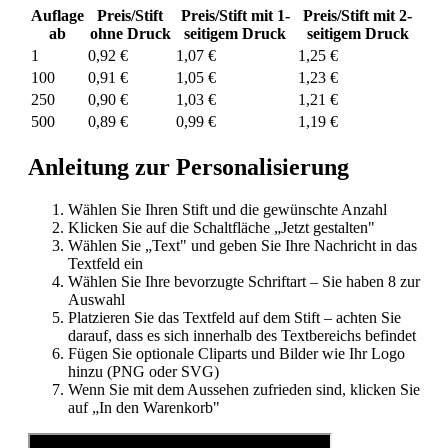
Auflage
Preis/Stift
Preis/Stift mit 1-
Preis/Stift mit 2-
ab
ohne Druck
seitigem Druck
seitigem Druck
1
0,92 €
1,07 €
1,25 €
100
0,91 €
1,05 €
1,23 €
250
0,90 €
1,03 €
1,21 €
500
0,89 €
0,99 €
1,19 €
Anleitung zur Personalisierung
Wählen Sie Ihren Stift und die gewünschte Anzahl
Klicken Sie auf die Schaltfläche „Jetzt gestalten"
Wählen Sie „Text" und geben Sie Ihre Nachricht in das
Textfeld ein
Wählen Sie Ihre bevorzugte Schriftart – Sie haben 8 zur
Auswahl
Platzieren Sie das Textfeld auf dem Stift – achten Sie
darauf, dass es sich innerhalb des Textbereichs befindet
Fügen Sie optionale Cliparts und Bilder wie Ihr Logo
hinzu (PNG oder SVG)
Wenn Sie mit dem Aussehen zufrieden sind, klicken Sie
auf „In den Warenkorb"