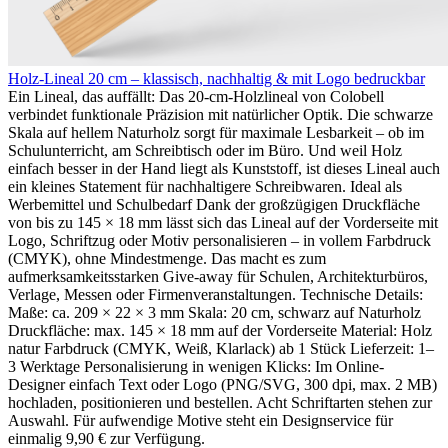
Holz-Lineal 20 cm – klassisch, nachhaltig & mit Logo bedruckbar
Ein Lineal, das auffällt: Das 20-cm-Holzlineal von Colobell
verbindet funktionale Präzision mit natürlicher Optik. Die schwarze
Skala auf hellem Naturholz sorgt für maximale Lesbarkeit – ob im
Schulunterricht, am Schreibtisch oder im Büro. Und weil Holz
einfach besser in der Hand liegt als Kunststoff, ist dieses Lineal auch
ein kleines Statement für nachhaltigere Schreibwaren. Ideal als
Werbemittel und Schulbedarf Dank der großzügigen Druckfläche
von bis zu 145 × 18 mm lässt sich das Lineal auf der Vorderseite mit
Logo, Schriftzug oder Motiv personalisieren – in vollem Farbdruck
(CMYK), ohne Mindestmenge. Das macht es zum
aufmerksamkeitsstarken Give-away für Schulen, Architekturbüros,
Verlage, Messen oder Firmenveranstaltungen. Technische Details:
Maße: ca. 209 × 22 × 3 mm Skala: 20 cm, schwarz auf Naturholz
Druckfläche: max. 145 × 18 mm auf der Vorderseite Material: Holz
natur Farbdruck (CMYK, Weiß, Klarlack) ab 1 Stück Lieferzeit: 1–
3 Werktage Personalisierung in wenigen Klicks: Im Online-
Designer einfach Text oder Logo (PNG/SVG, 300 dpi, max. 2 MB)
hochladen, positionieren und bestellen. Acht Schriftarten stehen zur
Auswahl. Für aufwendige Motive steht ein Designservice für
einmalig 9,90 € zur Verfügung.