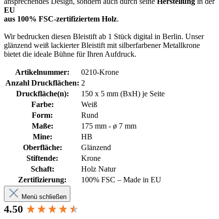
ansprechendes Design, sondern auch durch seine
Herstellung
in der
EU
aus 100% FSC-zertifiziertem Holz
.
Wir bedrucken diesen Bleistift ab 1 Stück digital in Berlin.
Unser
glänzend weiß lackierter Bleistift mit silberfarbener Metallkrone
bietet die ideale Bühne für Ihren Aufdruck.
Artikelnummer:
0210-Krone
Anzahl Druckflächen:
2
Druckfläche(n):
150 x 5 mm (BxH) je Seite
Farbe:
Weiß
Form:
Rund
Maße:
175 mm - ø 7 mm
Mine:
HB
Oberfläche:
Glänzend
Stiftende:
Krone
Schaft:
Holz Natur
Zertifizierung:
100% FSC – Made in EU
Menü schließen
New content loaded
4.50