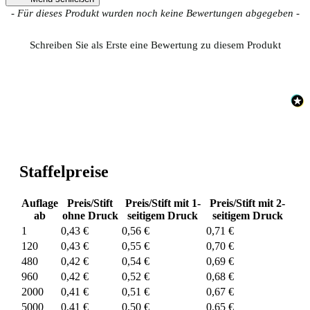
New content loaded
- Für dieses Produkt wurden noch keine Bewertungen abgegeben -
Schreiben Sie als Erste eine Bewertung zu diesem Produkt
Staffelpreise
Auflage
Preis/Stift
Preis/Stift mit 1-
Preis/Stift mit 2-
ab
ohne Druck
seitigem Druck
seitigem Druck
1
0,43 €
0,56 €
0,71 €
120
0,43 €
0,55 €
0,70 €
480
0,42 €
0,54 €
0,69 €
960
0,42 €
0,52 €
0,68 €
2000
0,41 €
0,51 €
0,67 €
5000
0,41 €
0,50 €
0,65 €