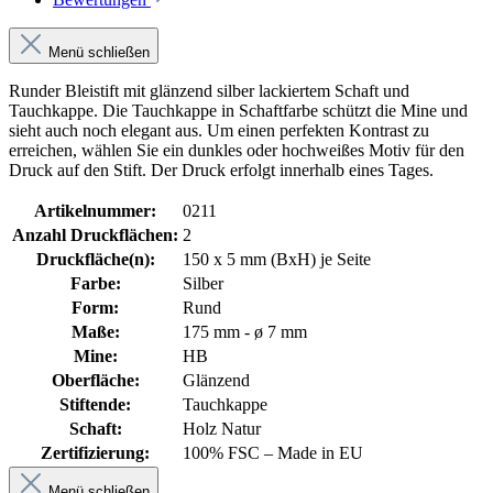
Menü schließen
Runder Bleistift mit glänzend silber lackiertem Schaft und
Tauchkappe. Die Tauchkappe in Schaftfarbe schützt die Mine und
sieht auch noch elegant aus. Um einen perfekten Kontrast zu
erreichen, wählen Sie ein dunkles oder hochweißes Motiv für den
Druck auf den Stift. Der Druck erfolgt innerhalb eines Tages.
Artikelnummer:
0211
Anzahl Druckflächen:
2
Druckfläche(n):
150 x 5 mm (BxH) je Seite
Farbe:
Silber
Form:
Rund
Maße:
175 mm - ø 7 mm
Mine:
HB
Oberfläche:
Glänzend
Stiftende:
Tauchkappe
Schaft:
Holz Natur
Zertifizierung:
100% FSC – Made in EU
Menü schließen