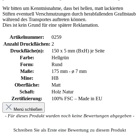
Wir bitten um Kenntnisnahme, dass bei hellen, matt lackierten
Stiften eventuell Verschmutzungen durch herabfallenden Grafitstaub
während des Transportes auftreten können.
Dies ist kein Grund für eine spätere Reklamation.
Artikelnummer:
0259
Anzahl Druckflächen:
2
Druckfläche(n):
150 x 5 mm (BxH) je Seite
Farbe:
Hellgrün
Form:
Rund
Maße:
175 mm - ø 7 mm
Mine:
HB
Oberfläche:
Matt
Schaft:
Holz Natur
Zertifizierung:
100% FSC – Made in EU
Menü schließen
New content loaded
- Für dieses Produkt wurden noch keine Bewertungen abgegeben -
Schreiben Sie als Erste eine Bewertung zu diesem Produkt