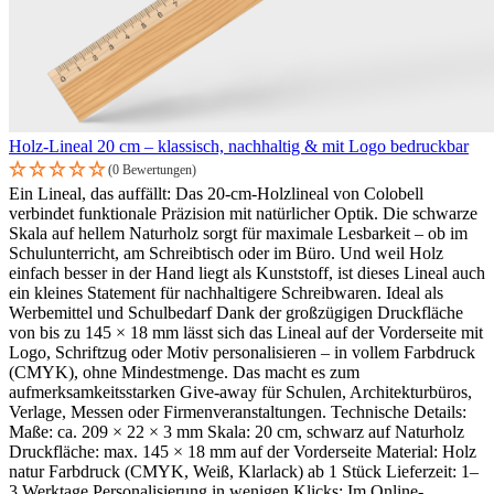
Holz-Lineal 20 cm – klassisch, nachhaltig & mit Logo bedruckbar
(0 Bewertungen)
Ein Lineal, das auffällt: Das 20-cm-Holzlineal von Colobell
verbindet funktionale Präzision mit natürlicher Optik. Die schwarze
Skala auf hellem Naturholz sorgt für maximale Lesbarkeit – ob im
Schulunterricht, am Schreibtisch oder im Büro. Und weil Holz
einfach besser in der Hand liegt als Kunststoff, ist dieses Lineal auch
ein kleines Statement für nachhaltigere Schreibwaren. Ideal als
Werbemittel und Schulbedarf Dank der großzügigen Druckfläche
von bis zu 145 × 18 mm lässt sich das Lineal auf der Vorderseite mit
Logo, Schriftzug oder Motiv personalisieren – in vollem Farbdruck
(CMYK), ohne Mindestmenge. Das macht es zum
aufmerksamkeitsstarken Give-away für Schulen, Architekturbüros,
Verlage, Messen oder Firmenveranstaltungen. Technische Details:
Maße: ca. 209 × 22 × 3 mm Skala: 20 cm, schwarz auf Naturholz
Druckfläche: max. 145 × 18 mm auf der Vorderseite Material: Holz
natur Farbdruck (CMYK, Weiß, Klarlack) ab 1 Stück Lieferzeit: 1–
3 Werktage Personalisierung in wenigen Klicks: Im Online-