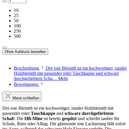
10
25
50
100
250
500
Ohne Aufdruck bestellen
Beschreibung
Der rote Bleistift ist ein hochwertiger, runder
Holzbleistift mit passender roter Tauchkappe und schwarz
durchgefärbtem Scha…
Mehr
Bewertungen
Menü schließen
Der rote Bleistift ist ein hochwertiger, runder Holzbleistift mit
passender roter
Tauchkappe
und
schwarz durchgefärbtem
Schaf
t. Die
HB-Mine
ist bereits
gespitzt
und schreibt sauber für
Schule, Büro oder Alltag. Die glänzende rote Lackierung fällt sofort
ins Auge, während das schwarze Holz Eleganz verleiht. Die