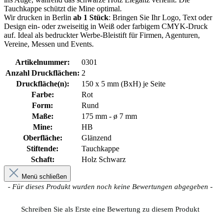
Tauchkappe schützt die Mine optimal.
Wir drucken in Berlin
ab 1 Stück
: Bringen Sie Ihr Logo, Text oder
Design ein- oder zweiseitig in Weiß oder farbigem CMYK-Druck
auf. Ideal als bedruckter Werbe-Bleistift für Firmen, Agenturen,
Vereine, Messen und Events.
Artikelnummer:
0301
Anzahl Druckflächen:
2
Druckfläche(n):
150 x 5 mm (BxH) je Seite
Farbe:
Rot
Form:
Rund
Maße:
175 mm - ø 7 mm
Mine:
HB
Oberfläche:
Glänzend
Stiftende:
Tauchkappe
Schaft:
Holz Schwarz
Menü schließen
New content loaded
- Für dieses Produkt wurden noch keine Bewertungen abgegeben -
Schreiben Sie als Erste eine Bewertung zu diesem Produkt