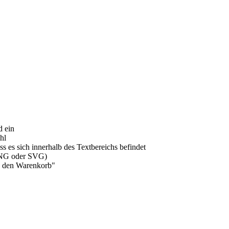
d ein
hl
ass es sich innerhalb des Textbereichs befindet
(PNG oder SVG)
In den Warenkorb"