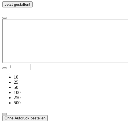
Jetzt gestalten!
10
25
50
100
250
500
Ohne Aufdruck bestellen