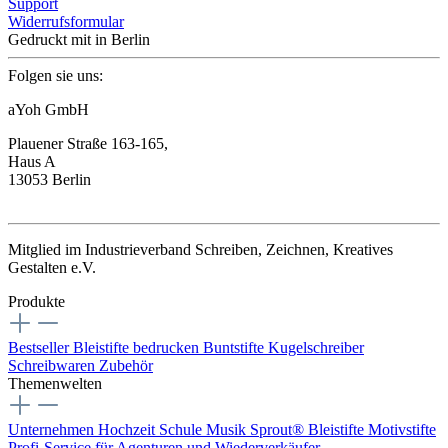
Support
Widerrufsformular
Gedruckt mit
in Berlin
Folgen sie uns:
aYoh GmbH
Plauener Straße 163-165,
Haus A
13053 Berlin
Mitglied im Industrieverband Schreiben, Zeichnen, Kreatives
Gestalten e.V.
Produkte
Bestseller
Bleistifte bedrucken
Buntstifte
Kugelschreiber
Schreibwaren
Zubehör
Themenwelten
Unternehmen
Hochzeit
Schule
Musik
Sprout® Bleistifte
Motivstifte
Profi-Service für Agenturen und Wiederverkäufer