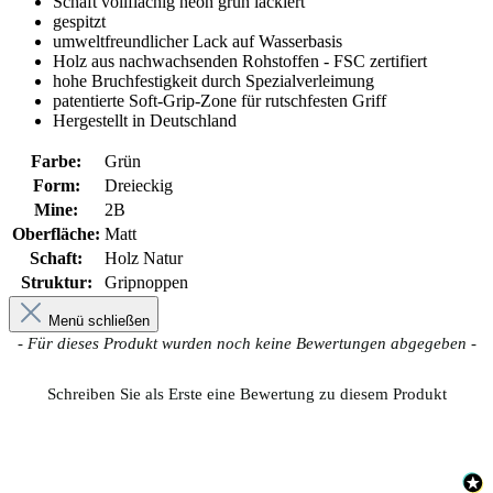
Schaft vollflächig neon grün lackiert
gespitzt
umweltfreundlicher Lack auf Wasserbasis
Holz aus nachwachsenden Rohstoffen - FSC zertifiert
hohe Bruchfestigkeit durch Spezialverleimung
patentierte Soft-Grip-Zone für rutschfesten Griff
Hergestellt in Deutschland
Farbe:
Grün
Form:
Dreieckig
Mine:
2B
Oberfläche:
Matt
Schaft:
Holz Natur
Struktur:
Gripnoppen
Menü schließen
New content loaded
- Für dieses Produkt wurden noch keine Bewertungen abgegeben -
Schreiben Sie als Erste eine Bewertung zu diesem Produkt