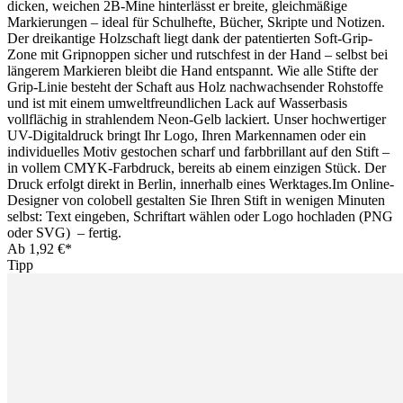
dicken, weichen 2B-Mine hinterlässt er breite, gleichmäßige
Markierungen – ideal für Schulhefte, Bücher, Skripte und Notizen.
Der dreikantige Holzschaft liegt dank der patentierten Soft-Grip-
Zone mit Gripnoppen sicher und rutschfest in der Hand – selbst bei
längerem Markieren bleibt die Hand entspannt. Wie alle Stifte der
Grip-Linie besteht der Schaft aus Holz nachwachsender Rohstoffe
und ist mit einem umweltfreundlichen Lack auf Wasserbasis
vollflächig in strahlendem Neon-Gelb lackiert. Unser hochwertiger
UV-Digitaldruck bringt Ihr Logo, Ihren Markennamen oder ein
individuelles Motiv gestochen scharf und farbbrillant auf den Stift –
in vollem CMYK-Farbdruck, bereits ab einem einzigen Stück. Der
Druck erfolgt direkt in Berlin, innerhalb eines Werktages.Im Online-
Designer von colobell gestalten Sie Ihren Stift in wenigen Minuten
selbst: Text eingeben, Schriftart wählen oder Logo hochladen (PNG
oder SVG) – fertig.
Ab
1,92 €*
Tipp