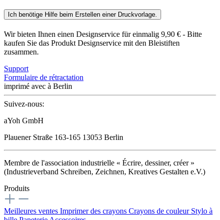
Ich benötige Hilfe beim Erstellen einer Druckvorlage.
Wir bieten Ihnen einen Designservice für einmalig 9,90 € - Bitte
kaufen Sie das Produkt Designservice mit den Bleistiften
zusammen.
Support
Formulaire de rétractation
imprimé avec
à Berlin
Suivez-nous:
aYoh GmbH
Plauener Straße 163-165 13053 Berlin
Membre de l'association industrielle « Écrire, dessiner, créer »
(Industrieverband Schreiben, Zeichnen, Kreatives Gestalten e.V.)
Produits
Meilleures ventes
Imprimer des crayons
Crayons de couleur
Stylo à
bille
Papeterie
Accessoires