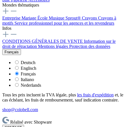
Mondes thématiques
Entreprise
Mariage
École
Musique
Sprout® Crayons
Crayons à
motifs
Service professionnel pour les agences et les revendeurs
Infos
CONDITIONS GÉNÉRALES DE VENTE
Information sur le
droit de rétractation
Mentions légales
Protection des données
Français
Deutsch
Englisch
Français
Italiano
Nederlands
Tous les prix incluent la TVA légale, plus
les frais d'expédition
et, le
cas échéant, les frais de remboursement, sauf indication contraire.
shop@colobell.com
Réalisé avec Shopware