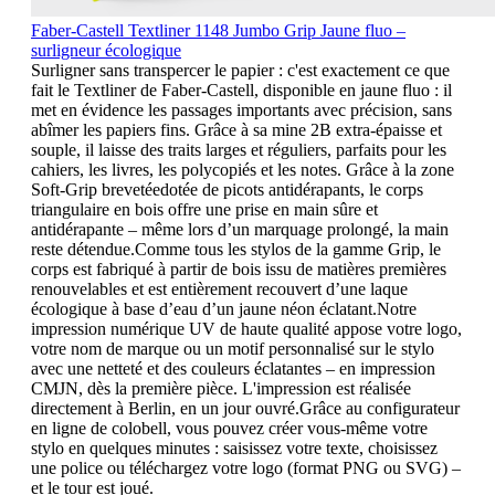
Faber-Castell Textliner 1148 Jumbo Grip Jaune fluo –
surligneur écologique
Surligner sans transpercer le papier : c'est exactement ce que
fait le Textliner de Faber-Castell, disponible en jaune fluo : il
met en évidence les passages importants avec précision, sans
abîmer les papiers fins. Grâce à sa mine 2B extra-épaisse et
souple, il laisse des traits larges et réguliers, parfaits pour les
cahiers, les livres, les polycopiés et les notes. Grâce à la zone
Soft-Grip brevetéedotée de picots antidérapants, le corps
triangulaire en bois offre une prise en main sûre et
antidérapante – même lors d’un marquage prolongé, la main
reste détendue.Comme tous les stylos de la gamme Grip, le
corps est fabriqué à partir de bois issu de matières premières
renouvelables et est entièrement recouvert d’une laque
écologique à base d’eau d’un jaune néon éclatant.Notre
impression numérique UV de haute qualité appose votre logo,
votre nom de marque ou un motif personnalisé sur le stylo
avec une netteté et des couleurs éclatantes – en impression
CMJN, dès la première pièce. L'impression est réalisée
directement à Berlin, en un jour ouvré.Grâce au configurateur
en ligne de colobell, vous pouvez créer vous-même votre
stylo en quelques minutes : saisissez votre texte, choisissez
une police ou téléchargez votre logo (format PNG ou SVG) –
et le tour est joué.