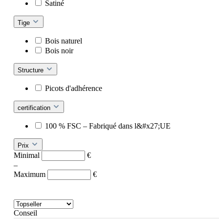
Satiné
Tige
Bois naturel
Bois noir
Structure
Picots d'adhérence
certification
100 % FSC – Fabriqué dans l&#x27;UE
Prix
Minimal
€
–
Maximum
€
Conseil