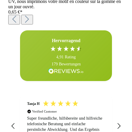
UV, nous imprimons votre motif en couleur sur la gomme en
un jour ouvré.
0,65 €*
Hervorragend
4,91
Rating
179
Bewertungen
Tanja H
Axel
Verified Customer
V
Super freundliche, hilfsbereite und hilfreiche
Hall
telefonische Beratung und einfache
Best
persönliche Abwicklung. Und das Ergebnis
bess