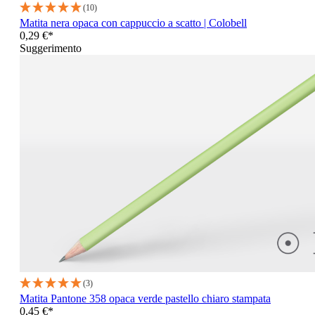
(10)
Matita nera opaca con cappuccio a scatto | Colobell
0,29 €*
Suggerimento
(3)
Matita Pantone 358 opaca verde pastello chiaro stampata
0,45 €*