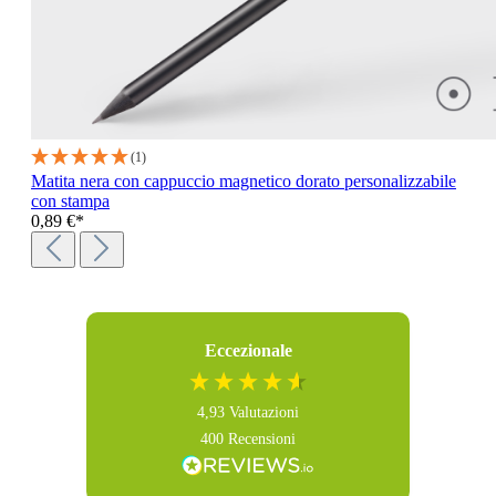
(1)
Matita nera con cappuccio magnetico dorato personalizzabile
con stampa
0,89 €*
Eccezionale
4,93
Valutazioni
400
Recensioni