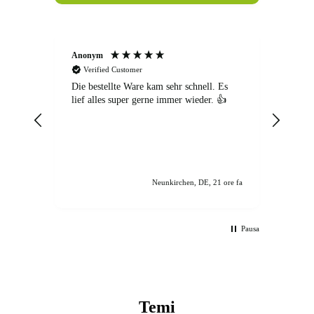
Anonym
Anon
Verified Customer
Ver
Die bestellte Ware kam sehr schnell. Es
Ich wa
lief alles super gerne immer wieder. 👍
Beste
nicht
Beste
eine 
Kunde
und s
nochm
Neunkirchen, DE, 21 ore fa
Pausa
Temi