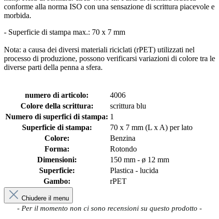
conforme alla norma ISO con una sensazione di scrittura piacevole e
morbida.
- Superficie di stampa max.: 70 x 7 mm
Nota: a causa dei diversi materiali riciclati (rPET) utilizzati nel
processo di produzione, possono verificarsi variazioni di colore tra le
diverse parti della penna a sfera.
numero di articolo:
4006
Colore della scrittura:
scrittura blu
Numero di superfici di stampa:
1
Superficie di stampa:
70 x 7 mm (L x A) per lato
Colore:
Benzina
Forma:
Rotondo
Dimensioni:
150 mm - ø 12 mm
Superficie:
Plastica - lucida
Gambo:
rPET
Chiudere il menu
New content loaded
- Per il momento non ci sono recensioni su questo prodotto -