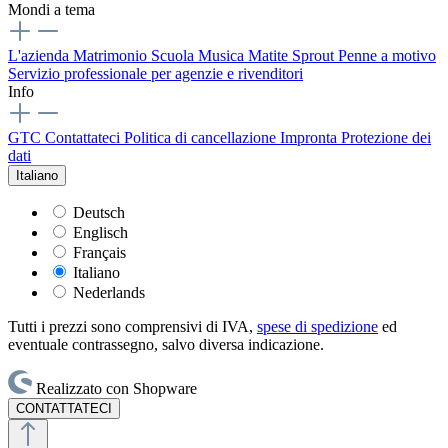
Mondi a tema
L'azienda
Matrimonio
Scuola
Musica
Matite Sprout
Penne a motivo
Servizio professionale per agenzie e rivenditori
Info
GTC
Contattateci
Politica di cancellazione
Impronta
Protezione dei
dati
Italiano
Deutsch
Englisch
Français
Italiano
Nederlands
Tutti i prezzi sono comprensivi di IVA,
spese di spedizione
ed
eventuale contrassegno, salvo diversa indicazione.
Realizzato con Shopware
CONTATTATECI