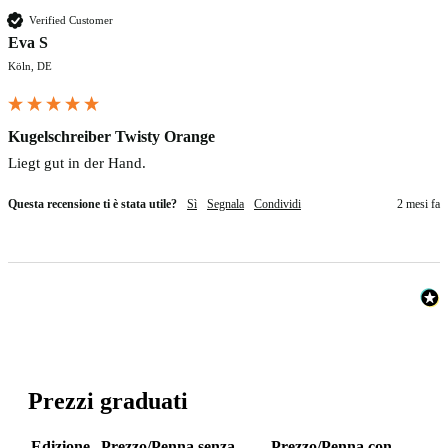
Verified Customer
Eva S
Köln, DE
Kugelschreiber Twisty Orange
Liegt gut in der Hand.
Questa recensione ti è stata utile?
Sì
Segnala
Condividi
2 mesi fa
Prezzi graduati
Edizione
Prezzo/Penna senza
Prezzo/Penna con