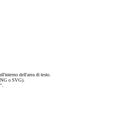
l'interno dell'area di testo.
 (PNG o SVG).
".