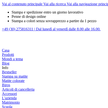
Vai al contenuto principale
Vai alla ricerca
Vai alla navigazione princi
Stampa e spedizione entro un giorno lavorativo
Penne di design online
Stampa a colori senza sovrapprezzo a partire da 1 pezzo
+49 (30) 275816311
|
Dal lunedì al venerdì dalle 8.00 alle 16.00.
Casa
Prodotti
Mondi a tema
Blog
Info
Bestseller
Stampa su matite
Matite colorate
Biros
Articoli di cancelleria
Accessori
L'azienda
Matrimonio
Scuola