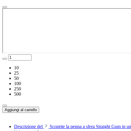
10
25
50
100
250
500
Aggiungi al carrello
Descrizione del
Scoprite la penna a sfera Straight Gum in un