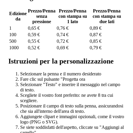
Prezzo/Penna
Prezzo/Penna
Prezzo/Penna
Edizione
senza
con stampa su
con stampa su
da
pressione
1 lato
due lati
1
0,65 €
0,76 €
0,89 €
100
0,59 €
0,74 €
0,87 €
500
0,55 €
0,72 €
0,85 €
1000
0,52 €
0,69 €
0,79 €
Istruzioni per la personalizzazione
Selezionare la penna e il numero desiderato
Fare clic sul pulsante "Progetta ora
Selezionare "Testo" e inserire il messaggio nel campo
di testo.
Scegliete il vostro font preferito: ne avete 8 tra cui
scegliere.
Posizionare il campo di testo sulla penna, assicurandosi
che sia all'interno dell'area di testo.
Aggiungete clipart e immagini opzionali, come il vostro
logo (PNG o SVG).
Se siete soddisfatti dell'aspetto, cliccate su "Aggiungi al
carrello".