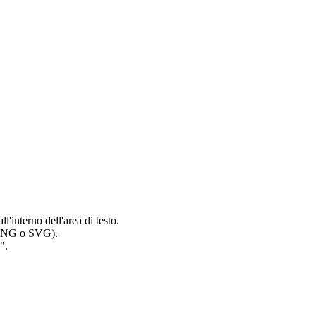
l'interno dell'area di testo.
 (PNG o SVG).
".