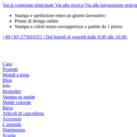
Vai al contenuto principale
Vai alla ricerca
Vai alla navigazione princi
Stampa e spedizione entro un giorno lavorativo
Penne di design online
Stampa a colori senza sovrapprezzo a partire da 1 pezzo
+49 (30) 275816311
|
Dal lunedì al venerdì dalle 8.00 alle 16.00.
Casa
Prodotti
Mondi a tema
Blog
Info
Bestseller
Stampa su matite
Matite colorate
Biros
Articoli di cancelleria
Accessori
L'azienda
Matrimonio
Scuola