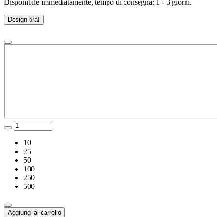
Disponibile immediatamente, tempo di consegna: 1 - 3 giorni.
Design ora!
10
25
50
100
250
500
Aggiungi al carrello