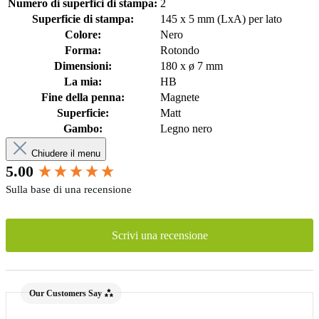
Numero di superfici di stampa:
2
Superficie di stampa:
145 x 5 mm (LxA) per lato
Colore:
Nero
Forma:
Rotondo
Dimensioni:
180 x ø 7 mm
La mia:
HB
Fine della penna:
Magnete
Superficie:
Matt
Gambo:
Legno nero
Chiudere il menu
New content loaded
5.00
Sulla base di una recensione
Scrivi una recensione
Our Customers Say