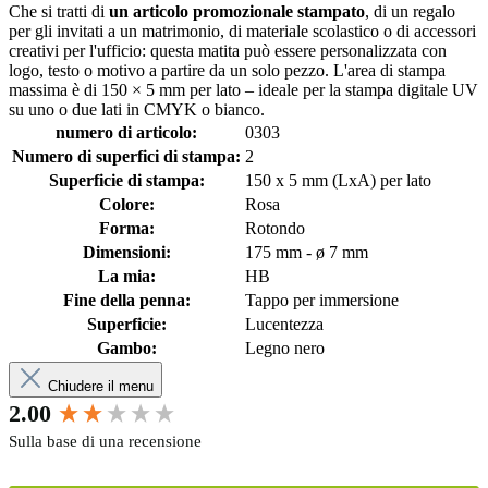
Che si tratti di
un articolo promozionale stampato
, di un regalo
per gli invitati a un matrimonio, di materiale scolastico o di accessori
creativi per l'ufficio: questa matita può essere personalizzata con
logo, testo o motivo a partire da un solo pezzo. L'area di stampa
massima è di 150 × 5 mm per lato – ideale per la stampa digitale UV
su uno o due lati in CMYK o bianco.
numero di articolo:
0303
Numero di superfici di stampa:
2
Superficie di stampa:
150 x 5 mm (LxA) per lato
Colore:
Rosa
Forma:
Rotondo
Dimensioni:
175 mm - ø 7 mm
La mia:
HB
Fine della penna:
Tappo per immersione
Superficie:
Lucentezza
Gambo:
Legno nero
Chiudere il menu
New content loaded
2.00
Sulla base di una recensione