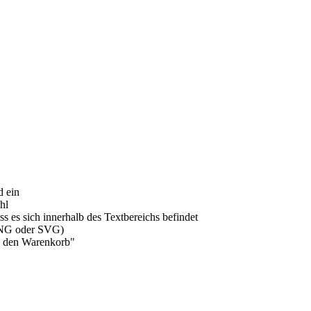
d ein
hl
ass es sich innerhalb des Textbereichs befindet
(PNG oder SVG)
In den Warenkorb"