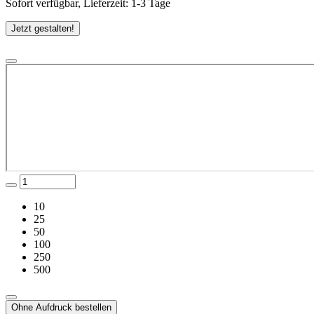
Sofort verfügbar, Lieferzeit: 1-3 Tage
Jetzt gestalten!
10
25
50
100
250
500
Ohne Aufdruck bestellen