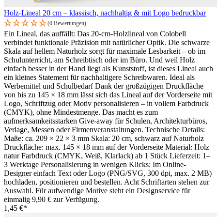
Holz-Lineal 20 cm – klassisch, nachhaltig & mit Logo bedruckbar
(0 Bewertungen)
Ein Lineal, das auffällt: Das 20-cm-Holzlineal von Colobell
verbindet funktionale Präzision mit natürlicher Optik. Die schwarze
Skala auf hellem Naturholz sorgt für maximale Lesbarkeit – ob im
Schulunterricht, am Schreibtisch oder im Büro. Und weil Holz
einfach besser in der Hand liegt als Kunststoff, ist dieses Lineal auch
ein kleines Statement für nachhaltigere Schreibwaren. Ideal als
Werbemittel und Schulbedarf Dank der großzügigen Druckfläche
von bis zu 145 × 18 mm lässt sich das Lineal auf der Vorderseite mit
Logo, Schriftzug oder Motiv personalisieren – in vollem Farbdruck
(CMYK), ohne Mindestmenge. Das macht es zum
aufmerksamkeitsstarken Give-away für Schulen, Architekturbüros,
Verlage, Messen oder Firmenveranstaltungen. Technische Details:
Maße: ca. 209 × 22 × 3 mm Skala: 20 cm, schwarz auf Naturholz
Druckfläche: max. 145 × 18 mm auf der Vorderseite Material: Holz
natur Farbdruck (CMYK, Weiß, Klarlack) ab 1 Stück Lieferzeit: 1–
3 Werktage Personalisierung in wenigen Klicks: Im Online-
Designer einfach Text oder Logo (PNG/SVG, 300 dpi, max. 2 MB)
hochladen, positionieren und bestellen. Acht Schriftarten stehen zur
Auswahl. Für aufwendige Motive steht ein Designservice für
einmalig 9,90 € zur Verfügung.
1,45 €*