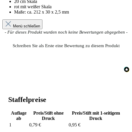
20 cm Skala
rot mit weißer Skala
Maße:
ca. 212 x 30 x 2,5 mm
Menü schließen
New content loaded
- Für dieses Produkt wurden noch keine Bewertungen abgegeben -
Schreiben Sie als Erste eine Bewertung zu diesem Produkt
Staffelpreise
Auflage
Preis/Stift ohne
Preis/Stift mit 1-seitigem
ab
Druck
Druck
1
0,79 €
0,95 €