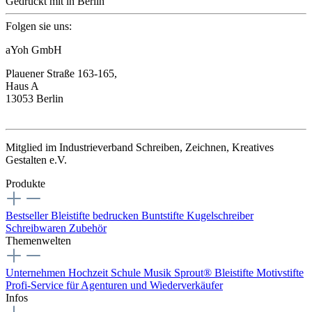
Gedruckt mit
in Berlin
Folgen sie uns:
aYoh GmbH
Plauener Straße 163-165,
Haus A
13053 Berlin
Mitglied im Industrieverband Schreiben, Zeichnen, Kreatives
Gestalten e.V.
Produkte
Bestseller
Bleistifte bedrucken
Buntstifte
Kugelschreiber
Schreibwaren
Zubehör
Themenwelten
Unternehmen
Hochzeit
Schule
Musik
Sprout® Bleistifte
Motivstifte
Profi-Service für Agenturen und Wiederverkäufer
Infos