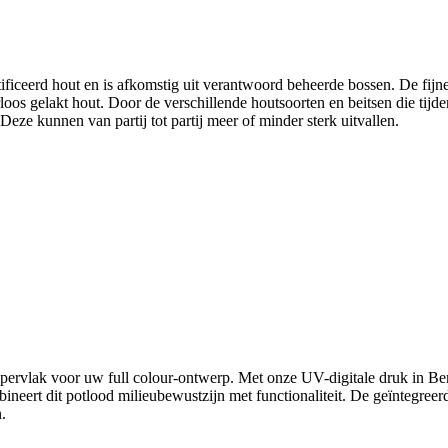
ceerd hout en is afkomstig uit verantwoord beheerde bossen. De fijne 
loos gelakt hout. Door de verschillende houtsoorten en beitsen die tijd
 Deze kunnen van partij tot partij meer of minder sterk uitvallen.
oppervlak voor uw full colour-ontwerp. Met onze UV-digitale druk in Be
neert dit potlood milieubewustzijn met functionaliteit. De geïntegreer
n.