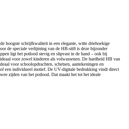
hoogste schrijfkwaliteit in een elegante, witte driehoekige
or de speciale verlijming van de HB-stift is deze bijzonder
ppen ligt het potlood stevig en slipvast in de hand – ook bij
e ideaal voor zowel kinderen als volwassenen. De hardheid HB van
s ideaal voor schoolopdrachten, schetsen, aantekeningen en
f een individueel motief. De UV-digitale bedrukking vindt direct
e zijden van het potlood. Dat maakt het tot het ideale