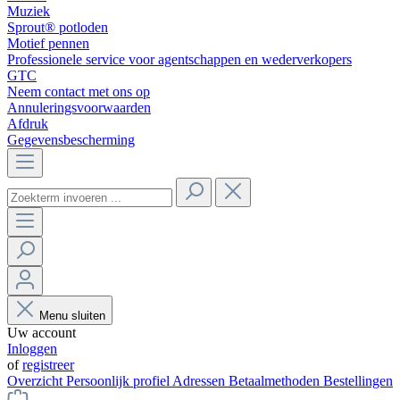
Muziek
Sprout® potloden
Motief pennen
Professionele service voor agentschappen en wederverkopers
GTC
Neem contact met ons op
Annuleringsvoorwaarden
Afdruk
Gegevensbescherming
Menu sluiten
Uw account
Inloggen
of
registreer
Overzicht
Persoonlijk profiel
Adressen
Betaalmethoden
Bestellingen