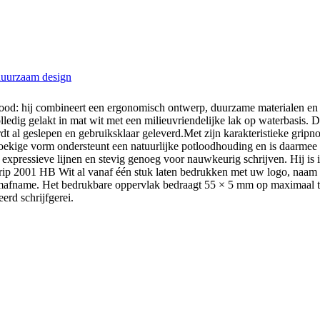
 duurzaam design
d: hij combineert een ergonomisch ontwerp, duurzame materialen en de 
edig gelakt in mat wit met een milieuvriendelijke lak op waterbasis. Do
rdt al geslepen en gebruiksklaar geleverd.Met zijn karakteristieke gripno
ehoekige vorm ondersteunt een natuurlijke potloodhouding en is daarme
or expressieve lijnen en stevig genoeg voor nauwkeurig schrijven. Hij i
Grip 2001 HB Wit al vanaf één stuk laten bedrukken met uw logo, naam o
mafname. Het bedrukbare oppervlak bedraagt 55 × 5 mm op maximaal twe
erd schrijfgerei.