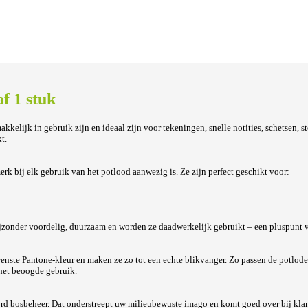
f 1 stuk
kkelijk in gebruik zijn en ideaal zijn voor tekeningen, snelle notities, schetsen, s
t.
k bij elk gebruik van het potlood aanwezig is. Ze zijn perfect geschikt voor:
ijzonder voordelig, duurzaam en worden ze daadwerkelijk gebruikt – een pluspunt 
nste Pantone-kleur en maken ze zo tot een echte blikvanger. Zo passen de potloden 
 het beoogde gebruik.
d bosbeheer. Dat onderstreept uw milieubewuste imago en komt goed over bij klan