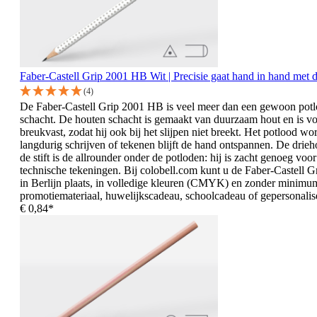
Faber-Castell Grip 2001 HB Wit | Precisie gaat hand in hand met
(4)
De Faber-Castell Grip 2001 HB is veel meer dan een gewoon potloo
schacht. De houten schacht is gemaakt van duurzaam hout en is voll
breukvast, zodat hij ook bij het slijpen niet breekt. Het potlood wo
langdurig schrijven of tekenen blijft de hand ontspannen. De dri
de stift is de allrounder onder de potloden: hij is zacht genoeg vo
technische tekeningen. Bij colobell.com kunt u de Faber-Castell 
in Berlijn plaats, in volledige kleuren (CMYK) en zonder minimu
promotiemateriaal, huwelijkscadeau, schoolcadeau of gepersonalise
€ 0,84*