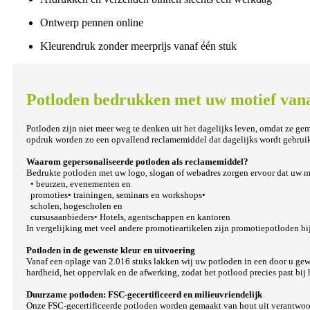
Ontwerp pennen online
Kleurendruk zonder meerprijs vanaf één stuk
Potloden bedrukken met uw motief vana
Potloden zijn niet meer weg te denken uit het dagelijks leven, omdat ze gema
opdruk worden zo een opvallend reclamemiddel dat dagelijks wordt gebruik
Waarom gepersonaliseerde potloden als reclamemiddel?
Bedrukte potloden met uw logo, slogan of webadres zorgen ervoor dat uw mer
• beurzen, evenementen en
promoties• trainingen, seminars en workshops•
scholen, hogescholen en
cursusaanbieders• Hotels, agentschappen en kantoren
In vergelijking met veel andere promotieartikelen zijn promotiepotloden b
Potloden in de gewenste kleur en uitvoering
Vanaf een oplage van 2.016 stuks lakken wij uw potloden in een door u gewe
hardheid, het oppervlak en de afwerking, zodat het potlood precies past bij
Duurzame potloden: FSC-gecertificeerd en milieuvriendelijk
Onze FSC-gecertificeerde potloden worden gemaakt van hout uit verantwoor