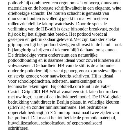
potlood: hij combineert een ergonomisch ontwerp, duurzame
materialen en de hoogste schrijfkwaliteit in een elegante, witte
driehoekige schacht. De houten schacht is gemaakt van
duurzaam hout en is volledig gelakt in mat wit met een
milieuvriendelijke lak op waterbasis. Door de speciale
verlijming van de HB-stift is deze bijzonder breukvast, zodat
hij ook bij het slijpen niet breekt. Het potlood wordt al
geslepen en gebruiksklaar geleverd.Met zijn karakteristieke
gripnoppen ligt het potlood stevig en slipvast in de hand – ook
bij langdurig schrijven of tekenen blijft de hand ontspannen.
De driehoekige vorm ondersteunt een natuurlijke
potloodhouding en is daarmee ideaal voor zowel kinderen als
volwassenen. De hardheid HB van de stift is de allrounder
onder de potloden: hij is zacht genoeg voor expressieve lijnen
en stevig genoeg voor nauwkeurig schrijven. Hij is ideaal
voor schoolopdrachten, schetsen, aantekeningen en
technische tekeningen. Bij colobell.com kunt u de Faber-
Castell Grip 2001 HB Wit al vanaf één stuk laten bedrukken
met uw logo, naam of een individueel motief. De UV-digitale
bedrukking vindt direct in Berlijn plaats, in volledige kleuren
(CMYK) en zonder minimumafname. Het bedrukbare
oppervlak bedraagt 55 × 5 mm op maximaal twee zijden van
het potlood. Dat maakt het tot het ideale promotiemateriaal,
huwelijkscadeau, schoolcadeau of gepersonaliseerd
schrijfgerei.