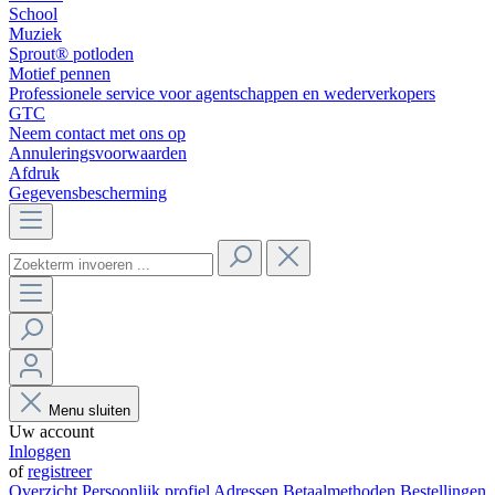
School
Muziek
Sprout® potloden
Motief pennen
Professionele service voor agentschappen en wederverkopers
GTC
Neem contact met ons op
Annuleringsvoorwaarden
Afdruk
Gegevensbescherming
Menu sluiten
Uw account
Inloggen
of
registreer
Overzicht
Persoonlijk profiel
Adressen
Betaalmethoden
Bestellingen