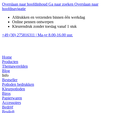
Overslaan naar hoofdinhoud
Ga naar zoeken
Overslaan naar
hoofdnavigatie
Afdrukken en verzenden binnen één werkdag
Online pennen ontwerpen
Kleurendruk zonder toeslag vanaf 1 stuk
+49 (30) 275816311
|
Ma-vr 8.00-16.00 uur.
Home
Producten
Themawerelden
Blog
Info
Bestseller
Potloden bedrukken
Kleurpotloden
Biros
Papierwaren
Accessoires
Bedrijf
Bruiloft