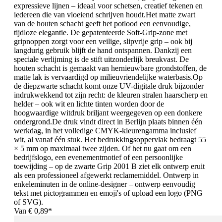
expressieve lijnen – ideaal voor schetsen, creatief tekenen en
iedereen die van vloeiend schrijven houdt.Het matte zwart
van de houten schacht geeft het potlood een eenvoudige,
tijdloze elegantie. De gepatenteerde Soft-Grip-zone met
gripnoppen zorgt voor een veilige, slipvrije grip – ook bij
langdurig gebruik blijft de hand ontspannen. Dankzij een
speciale verlijming is de stift uitzonderlijk breukvast. De
houten schacht is gemaakt van hernieuwbare grondstoffen, de
matte lak is vervaardigd op milieuvriendelijke waterbasis.Op
de diepzwarte schacht komt onze UV-digitale druk bijzonder
indrukwekkend tot zijn recht: de kleuren stralen haarscherp en
helder – ook wit en lichte tinten worden door de
hoogwaardige witdruk briljant weergegeven op een donkere
ondergrond.De druk vindt direct in Berlijn plaats binnen één
werkdag, in het volledige CMYK-kleurengamma inclusief
wit, al vanaf één stuk. Het bedrukkingsoppervlak bedraagt 55
× 5 mm op maximaal twee zijden. Of het nu gaat om een
bedrijfslogo, een evenementmotief of een persoonlijke
toewijding – op de zwarte Grip 2001 B ziet elk ontwerp eruit
als een professioneel afgewerkt reclamemiddel. Ontwerp in
enkeleminuten in de online-designer – ontwerp eenvoudig
tekst met pictogrammen en emoji's of upload een logo (PNG
of SVG).
Van
€ 0,89*