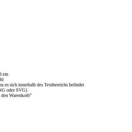
d ein
hl
ass es sich innerhalb des Textbereichs befindet
(PNG oder SVG)
In den Warenkorb"