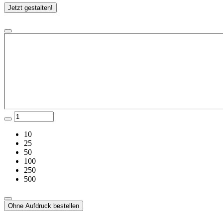
Jetzt gestalten!
10
25
50
100
250
500
Ohne Aufdruck bestellen