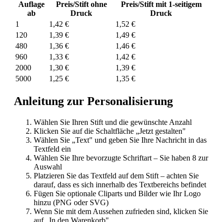
Auflage
Preis/Stift ohne
Preis/Stift mit 1-seitigem
ab
Druck
Druck
1
1,42 €
1,52 €
120
1,39 €
1,49 €
480
1,36 €
1,46 €
960
1,33 €
1,42 €
2000
1,30 €
1,39 €
5000
1,25 €
1,35 €
Anleitung zur Personalisierung
Wählen Sie Ihren Stift und die gewünschte Anzahl
Klicken Sie auf die Schaltfläche „Jetzt gestalten"
Wählen Sie „Text" und geben Sie Ihre Nachricht in das
Textfeld ein
Wählen Sie Ihre bevorzugte Schriftart – Sie haben 8 zur
Auswahl
Platzieren Sie das Textfeld auf dem Stift – achten Sie
darauf, dass es sich innerhalb des Textbereichs befindet
Fügen Sie optionale Cliparts und Bilder wie Ihr Logo
hinzu (PNG oder SVG)
Wenn Sie mit dem Aussehen zufrieden sind, klicken Sie
auf „In den Warenkorb"