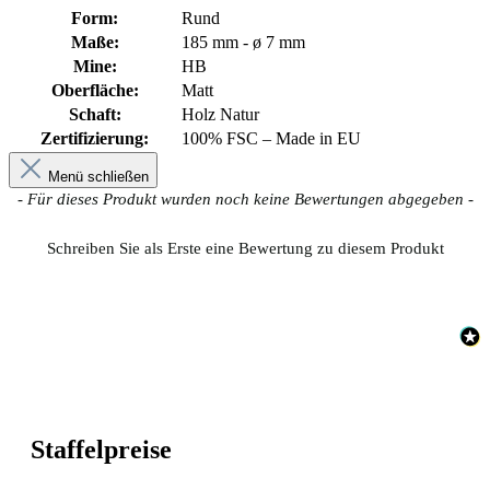
Form:
Rund
Maße:
185 mm - ø 7 mm
Mine:
HB
Oberfläche:
Matt
Schaft:
Holz Natur
Zertifizierung:
100% FSC – Made in EU
Menü schließen
New content loaded
- Für dieses Produkt wurden noch keine Bewertungen abgegeben -
Schreiben Sie als Erste eine Bewertung zu diesem Produkt
Staffelpreise