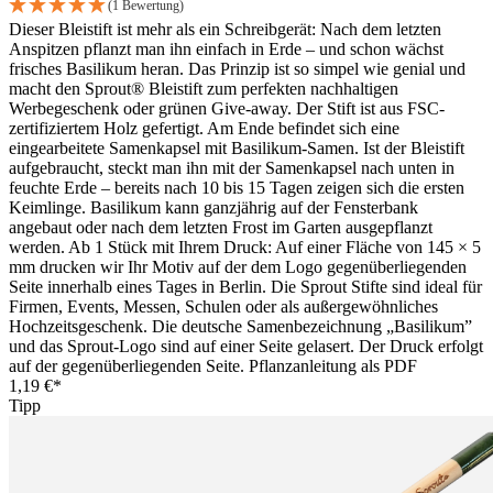
(1 Bewertung)
Dieser Bleistift ist mehr als ein Schreibgerät: Nach dem letzten
Anspitzen pflanzt man ihn einfach in Erde – und schon wächst
frisches Basilikum heran. Das Prinzip ist so simpel wie genial und
macht den Sprout® Bleistift zum perfekten nachhaltigen
Werbegeschenk oder grünen Give-away. Der Stift ist aus FSC-
zertifiziertem Holz gefertigt. Am Ende befindet sich eine
eingearbeitete Samenkapsel mit Basilikum-Samen. Ist der Bleistift
aufgebraucht, steckt man ihn mit der Samenkapsel nach unten in
feuchte Erde – bereits nach 10 bis 15 Tagen zeigen sich die ersten
Keimlinge. Basilikum kann ganzjährig auf der Fensterbank
angebaut oder nach dem letzten Frost im Garten ausgepflanzt
werden. Ab 1 Stück mit Ihrem Druck: Auf einer Fläche von 145 × 5
mm drucken wir Ihr Motiv auf der dem Logo gegenüberliegenden
Seite innerhalb eines Tages in Berlin. Die Sprout Stifte sind ideal für
Firmen, Events, Messen, Schulen oder als außergewöhnliches
Hochzeitsgeschenk. Die deutsche Samenbezeichnung „Basilikum”
und das Sprout-Logo sind auf einer Seite gelasert. Der Druck erfolgt
auf der gegenüberliegenden Seite. Pflanzanleitung als PDF
1,19 €*
Tipp