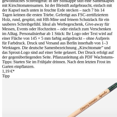
gewöhnliches Schreibgerät: In der Stiftkappe sitzt eine Samenkapsel
mit Kirschtomatensamen. Ist der Bleistift aufgebraucht, einfach mit
der Kapsel nach unten in feuchte Erde stecken – nach 7 bis 14
Tagen keimen die ersten Triebe. Gefertigt aus FSC-zertifiziertem
Holz, rund, gespitzt, mit HB-Mine und feinem Schutzlack für ein
sauberes Schreibgefühl. Ideal als Werbegeschenk, Give-away für
Messen, Events oder Hochzeiten – oder einfach zum Verschenken
im Alltag. Personalisierbar ab 1 Stück: Ihr Logo oder Text wird auf
einer Fläche von 145 × 5 mm farbig aufgedruckt – ohne Aufpreis
für Farbdruck. Druck und Versand aus Berlin innerhalb von 1–3
Werktagen. Die deutsche Samenbezeichnung „Kirschtomate” und
das Sprout-Logo sind auf einer Seite gelasert. Der Druck erfolgt auf
der gegenüberliegenden Seite. Pflanzanleitung als PDF Wachstums-
Tipps: Starten Sie im Frühjahr drinnen. Nach dem letzten Frost im
Garten einpflanzen.
1,19 €*
Tipp