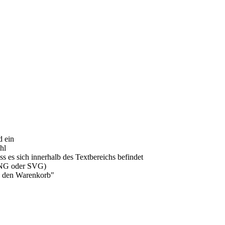
d ein
hl
ass es sich innerhalb des Textbereichs befindet
(PNG oder SVG)
In den Warenkorb"