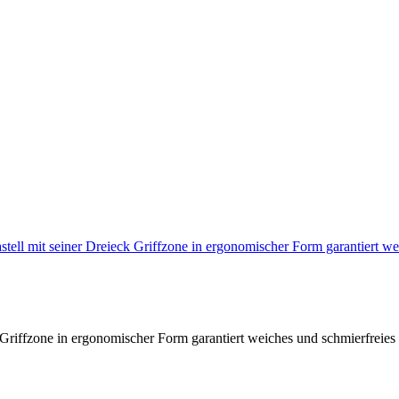
stell mit seiner Dreieck Griffzone in ergonomischer Form garantiert 
 Griffzone in ergonomischer Form garantiert weiches und schmierfreies