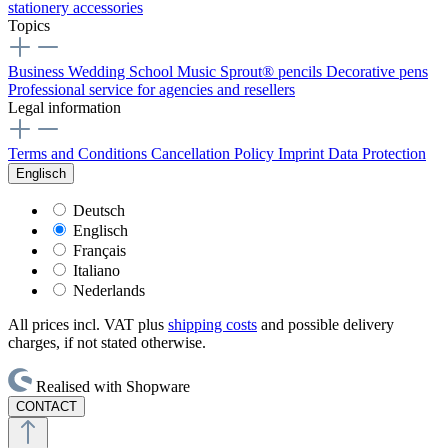
stationery
accessories
Topics
Business
Wedding
School
Music
Sprout® pencils
Decorative pens
Professional service for agencies and resellers
Legal information
Terms and Conditions
Cancellation Policy
Imprint
Data Protection
Englisch
Deutsch
Englisch
Français
Italiano
Nederlands
All prices incl. VAT plus
shipping costs
and possible delivery
charges, if not stated otherwise.
Realised with Shopware
CONTACT