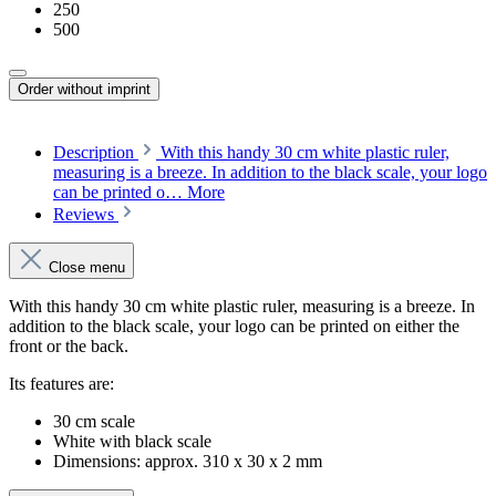
250
500
Order without imprint
Description
With this handy 30 cm white plastic ruler,
measuring is a breeze. In addition to the black scale, your logo
can be printed o…
More
Reviews
Close menu
With this handy 30 cm white plastic ruler, measuring is a breeze. In
addition to the black scale, your logo can be printed on either the
front or the back.
Its features are:
30 cm scale
White with black scale
Dimensions:
approx. 310 x 30 x 2 mm