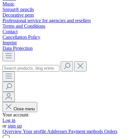
Music
Sprout® pencils
Decorative pens
Professional service for agencies and resellers
Terms and Conditions
Contact
Cancellation Policy
Imprint
Data Protection
Close menu
Your account
Log in
or
sign up
Overview
Your profile
Addresses
Payment methods
Orders