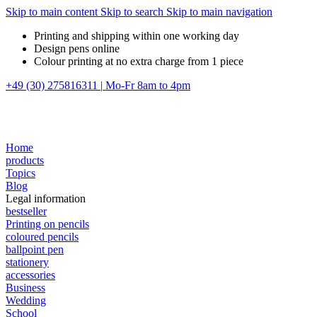
Skip to main content
Skip to search
Skip to main navigation
Printing and shipping within one working day
Design pens online
Colour printing at no extra charge from 1 piece
+49 (30) 275816311
|
Mo-Fr 8am to 4pm
Home
products
Topics
Blog
Legal information
bestseller
Printing on pencils
coloured pencils
ballpoint pen
stationery
accessories
Business
Wedding
School