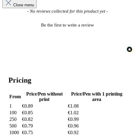
Close menu
New content loaded
- No reviews collected for this product yet -
Be the first to write a review
Pricing
Price/Pen without
Price/Pen with 1 printing
From
print
area
1
€0.89
€1.08
100
€0.85
€1.02
250
€0.82
€0.99
500
€0.79
€0.96
1000
€0.75
€0.92