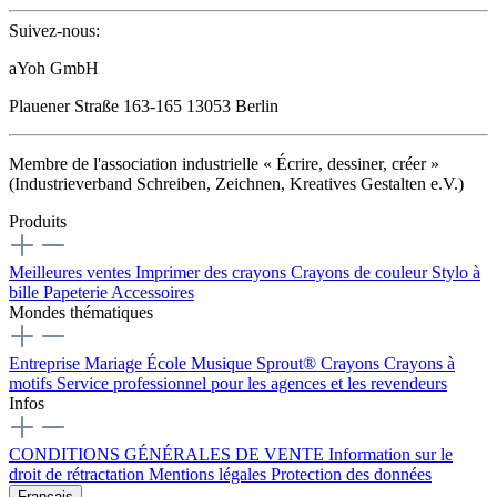
Suivez-nous:
aYoh GmbH
Plauener Straße 163-165 13053 Berlin
Membre de l'association industrielle « Écrire, dessiner, créer »
(Industrieverband Schreiben, Zeichnen, Kreatives Gestalten e.V.)
Produits
Meilleures ventes
Imprimer des crayons
Crayons de couleur
Stylo à
bille
Papeterie
Accessoires
Mondes thématiques
Entreprise
Mariage
École
Musique
Sprout® Crayons
Crayons à
motifs
Service professionnel pour les agences et les revendeurs
Infos
CONDITIONS GÉNÉRALES DE VENTE
Information sur le
droit de rétractation
Mentions légales
Protection des données
Français