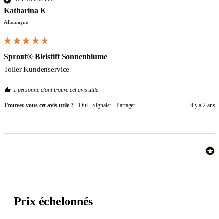
Katharina K
Allemagne
Sprout® Bleistift Sonnenblume
Toller Kundenservice
1 personne a/ont trouvé cet avis utile.
Trouvez-vous cet avis utile ?
Oui
Signaler
Partager
il y a 2 ans
Prix échelonnés