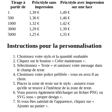
Tirage à
Prix/stylo sans
Prix/stylo avec impression
partir de
impression
sur une face
1
1,39 €
1,49 €
500
1,36 €
1,46 €
1000
1,32 €
1,42 €
3000
1,29 €
1,39 €
5000
1,25 €
1,35 €
Instructions pour la personnalisation
Choisissez votre stylo et la quantité souhaitée
Cliquez sur le bouton « Créer maintenant ».
Sélectionnez « Texte » et saisissez votre message dans
le champ de texte
Choisissez votre police préférée - vous en avez 8 au
choix
Placez la zone de texte sur le stylo - assurez-vous
qu'elle se trouve à l'intérieur de la zone de texte.
Vous pouvez également télécharger un fichier PNG ou
SVG sous « propre design ».
Si vous êtes satisfait de l'apparence, cliquez sur «
Ajouter au panier ».