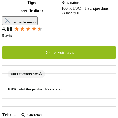
Tige:
Bois naturel
100 % FSC – Fabriqué dans
certification:
l&#x27;UE
Fermer le menu
New content loaded
4.60
5 avis
Donner votre avis
Our Customers Say
100% rated this product 4-5 stars
Chercher:
Trier