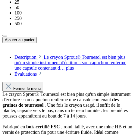
25
50
100
250
500
Ajouter au panier
Description
Le crayon Sprout® Tournesol est bien plus
qu'un simple instrument d'écriture : son capuchon renferme
une capsule contenant d…
plus
Évaluations
Fermer le menu
Le crayon Sprout® Tournesol est bien plus qu'un simple instrument
d'écriture : son capuchon renferme une capsule contenant
des
graines de tournesol
. Une fois le crayon usagé, il suffit de le
planter, capsule vers le bas, dans un terreau humide : les premières
pousses apparaîtront au bout de 7 à 14 jours.
Fabriqué en
bois certifié FSC
, rond, taillé, avec une mine HB et un
vernis de protection fin pour une écriture fluide. Idéal comme