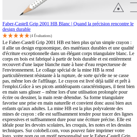
Faber-Castell Grip 2001 HB Blanc | Quand la précision rencontre le
design durable
(4 Évaluations)
Le Faber-Castell Grip 2001 HB est bien plus qu'un simple crayon :
il allie un design ergonomique, des matériaux durables et une qualité
d'écriture exceptionnelle dans un élégant corps triangulaire blanc. Le
corps en bois est fabriqué à partir de bois durable et est entièrement
recouvert d'une laque blanche mate à base d'eau respectueuse de
l'environnement. Le collage spécial de la mine HB la rend
particulièrement résistante à la rupture, de sorte qu'elle ne se casse
pas, même lors de l'affûtage. Le crayon est livré déjà taillé et prêt à
l'emploi.Grâce à ses picots antidérapants caractéristiques, il tient bien
en main sans glisser – même lors d'une utilisation prolongée pour
écrire ou dessiner, la main reste détendue. Sa forme triangulaire
favorise une prise en main naturelle et convient donc aussi bien aux
enfants qu'aux adultes. La mine HB est la plus polyvalente des
mines de crayon : elle est suffisamment tendre pour tracer des lignes
expressives et suffisamment dure pour une écriture précise. Elle est
idéale pour les devoirs scolaires, les croquis, les notes et les dessins
techniques. Sur colobell.com, vous pouvez faire imprimer votre
logo, votre nom ou un motif personnalisé sur le Faber-Castell Grip