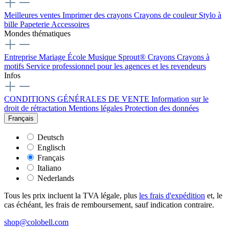
Meilleures ventes
Imprimer des crayons
Crayons de couleur
Stylo à
bille
Papeterie
Accessoires
Mondes thématiques
Entreprise
Mariage
École
Musique
Sprout® Crayons
Crayons à
motifs
Service professionnel pour les agences et les revendeurs
Infos
CONDITIONS GÉNÉRALES DE VENTE
Information sur le
droit de rétractation
Mentions légales
Protection des données
Français
Deutsch
Englisch
Français
Italiano
Nederlands
Tous les prix incluent la TVA légale, plus
les frais d'expédition
et, le
cas échéant, les frais de remboursement, sauf indication contraire.
shop@colobell.com