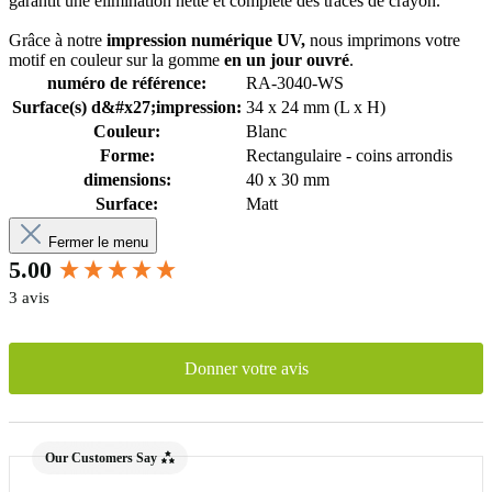
garantit une élimination nette et complète des traces de crayon.
Grâce à notre
impression numérique UV,
nous imprimons votre
motif en couleur sur la gomme
en un jour ouvré
.
numéro de référence:
RA-3040-WS
Surface(s) d&#x27;impression:
34 x 24 mm (L x H)
Couleur:
Blanc
Forme:
Rectangulaire - coins arrondis
dimensions:
40 x 30 mm
Surface:
Matt
Fermer le menu
New content loaded
5.00
3 avis
Donner votre avis
Our Customers Say