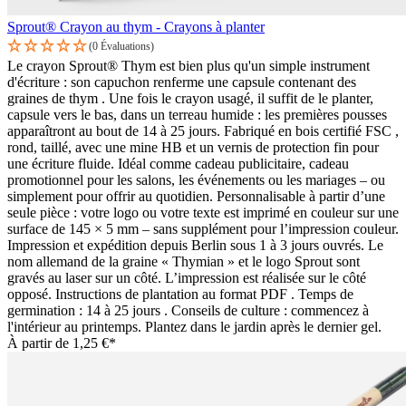
Sprout® Crayon au thym - Crayons à planter
(0 Évaluations)
Le crayon Sprout® Thym est bien plus qu'un simple instrument
d'écriture : son capuchon renferme une capsule contenant des
graines de thym . Une fois le crayon usagé, il suffit de le planter,
capsule vers le bas, dans un terreau humide : les premières pousses
apparaîtront au bout de 14 à 25 jours. Fabriqué en bois certifié FSC ,
rond, taillé, avec une mine HB et un vernis de protection fin pour
une écriture fluide. Idéal comme cadeau publicitaire, cadeau
promotionnel pour les salons, les événements ou les mariages – ou
simplement pour offrir au quotidien. Personnalisable à partir d’une
seule pièce : votre logo ou votre texte est imprimé en couleur sur une
surface de 145 × 5 mm – sans supplément pour l’impression couleur.
Impression et expédition depuis Berlin sous 1 à 3 jours ouvrés. Le
nom allemand de la graine « Thymian » et le logo Sprout sont
gravés au laser sur un côté. L’impression est réalisée sur le côté
opposé. Instructions de plantation au format PDF . Temps de
germination : 14 à 25 jours . Conseils de culture : commencez à
l'intérieur au printemps. Plantez dans le jardin après le dernier gel.
À partir de
1,25 €*