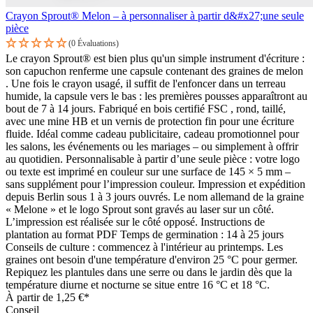
Crayon Sprout® Melon – à personnaliser à partir d&#x27;une seule
pièce
(0 Évaluations)
Le crayon Sprout® est bien plus qu'un simple instrument d'écriture :
son capuchon renferme une capsule contenant des graines de melon
. Une fois le crayon usagé, il suffit de l'enfoncer dans un terreau
humide, la capsule vers le bas : les premières pousses apparaîtront au
bout de 7 à 14 jours. Fabriqué en bois certifié FSC , rond, taillé,
avec une mine HB et un vernis de protection fin pour une écriture
fluide. Idéal comme cadeau publicitaire, cadeau promotionnel pour
les salons, les événements ou les mariages – ou simplement à offrir
au quotidien. Personnalisable à partir d’une seule pièce : votre logo
ou texte est imprimé en couleur sur une surface de 145 × 5 mm –
sans supplément pour l’impression couleur. Impression et expédition
depuis Berlin sous 1 à 3 jours ouvrés. Le nom allemand de la graine
« Melone » et le logo Sprout sont gravés au laser sur un côté.
L’impression est réalisée sur le côté opposé. Instructions de
plantation au format PDF Temps de germination : 14 à 25 jours
Conseils de culture : commencez à l'intérieur au printemps. Les
graines ont besoin d'une température d'environ 25 °C pour germer.
Repiquez les plantules dans une serre ou dans le jardin dès que la
température diurne et nocturne se situe entre 16 °C et 18 °C.
À partir de
1,25 €*
Conseil