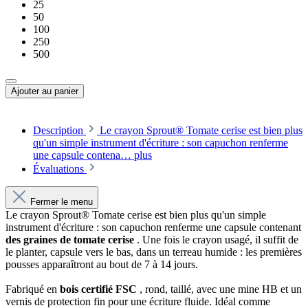
25
50
100
250
500
Ajouter au panier
Description
Le crayon Sprout® Tomate cerise est bien plus
qu'un simple instrument d'écriture : son capuchon renferme
une capsule contena…
plus
Évaluations
Fermer le menu
Le crayon Sprout® Tomate cerise est bien plus qu'un simple
instrument d'écriture : son capuchon renferme une capsule contenant
des graines de tomate cerise
. Une fois le crayon usagé, il suffit de
le planter, capsule vers le bas, dans un terreau humide : les premières
pousses apparaîtront au bout de 7 à 14 jours.
Fabriqué en
bois certifié FSC
, rond, taillé, avec une mine HB et un
vernis de protection fin pour une écriture fluide. Idéal comme