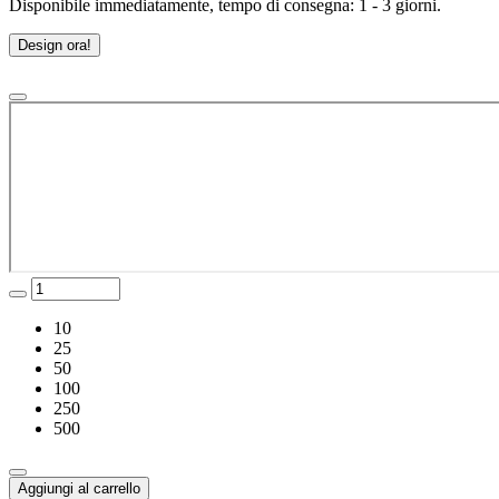
Disponibile immediatamente, tempo di consegna: 1 - 3 giorni.
Design ora!
10
25
50
100
250
500
Aggiungi al carrello