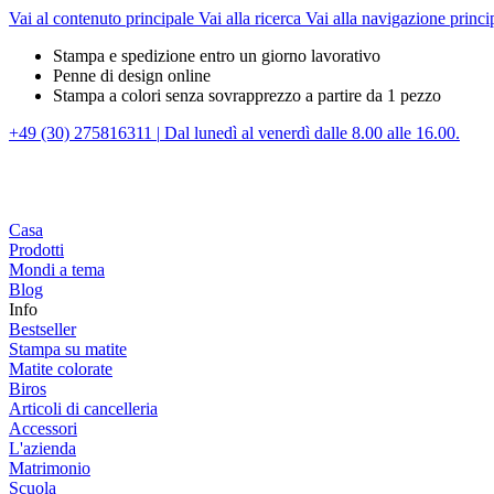
Vai al contenuto principale
Vai alla ricerca
Vai alla navigazione princi
Stampa e spedizione entro un giorno lavorativo
Penne di design online
Stampa a colori senza sovrapprezzo a partire da 1 pezzo
+49 (30) 275816311
|
Dal lunedì al venerdì dalle 8.00 alle 16.00.
Casa
Prodotti
Mondi a tema
Blog
Info
Bestseller
Stampa su matite
Matite colorate
Biros
Articoli di cancelleria
Accessori
L'azienda
Matrimonio
Scuola