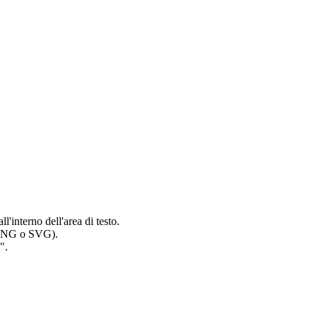
l'interno dell'area di testo.
 (PNG o SVG).
".