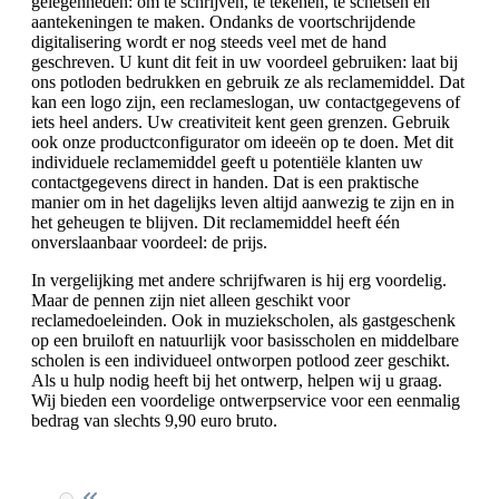
gelegenheden: om te schrijven, te tekenen, te schetsen en
aantekeningen te maken. Ondanks de voortschrijdende
digitalisering wordt er nog steeds veel met de hand
geschreven. U kunt dit feit in uw voordeel gebruiken: laat bij
ons potloden bedrukken en gebruik ze als reclamemiddel. Dat
kan een logo zijn, een reclameslogan, uw contactgegevens of
iets heel anders. Uw creativiteit kent geen grenzen. Gebruik
ook onze productconfigurator om ideeën op te doen. Met dit
individuele reclamemiddel geeft u potentiële klanten uw
contactgegevens direct in handen. Dat is een praktische
manier om in het dagelijks leven altijd aanwezig te zijn en in
het geheugen te blijven. Dit reclamemiddel heeft één
onverslaanbaar voordeel: de prijs.
In vergelijking met andere schrijfwaren is hij erg voordelig.
Maar de pennen zijn niet alleen geschikt voor
reclamedoeleinden. Ook in muziekscholen, als gastgeschenk
op een bruiloft en natuurlijk voor basisscholen en middelbare
scholen is een individueel ontworpen potlood zeer geschikt.
Als u hulp nodig heeft bij het ontwerp, helpen wij u graag.
Wij bieden een voordelige ontwerpservice voor een eenmalig
bedrag van slechts 9,90 euro bruto.