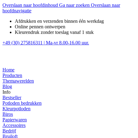
Overslaan naar hoofdinhoud
Ga naar zoeken
Overslaan naar
hoofdnavigatie
Afdrukken en verzenden binnen één werkdag
Online pennen ontwerpen
Kleurendruk zonder toeslag vanaf 1 stuk
+49 (30) 275816311
|
Ma-vr 8.00-16.00 uur.
Home
Producten
Themawerelden
Blog
Info
Bestseller
Potloden bedrukken
Kleurpotloden
Biros
Papierwaren
Accessoires
Bedrijf
Bruiloft