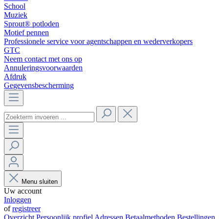
School
Muziek
Sprout® potloden
Motief pennen
Professionele service voor agentschappen en wederverkopers
GTC
Neem contact met ons op
Annuleringsvoorwaarden
Afdruk
Gegevensbescherming
Menu sluiten
Uw account
Inloggen
of
registreer
Overzicht
Persoonlijk profiel
Adressen
Betaalmethoden
Bestellingen