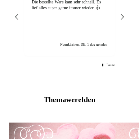
Die bestellte Ware kam sehr schnell. Es
Ich wa
lief alles super gerne immer wieder. 👍
Beste
nicht
Beste
eine 
Kunde
und s
nochm
Neunkirchen, DE, 1 dag geleden
Pauze
Themawerelden