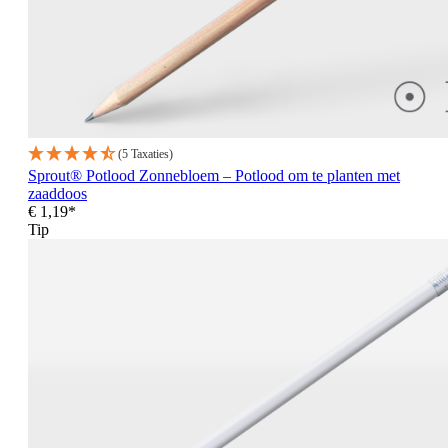
(5 Taxaties)
Sprout® Potlood Zonnebloem – Potlood om te planten met
zaaddoos
€ 1,19*
Tip