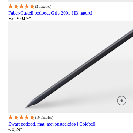
(2 Taxaties)
Faber-Castell potlood, Grip 2001 HB naturel
Van
€ 0,89*
(10 Taxaties)
Zwart potlood, mat, met opsteekdop | Colobell
€ 0,29*