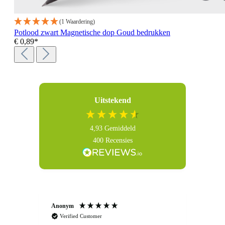
(1 Waardering)
Potlood zwart Magnetische dop Goud bedrukken
€ 0,89*
Uitstekend
4,93
Gemiddeld
400
Recensies
Anonym
Anon
Verified Customer
Ver