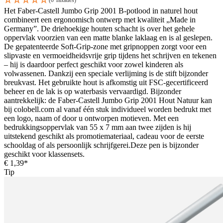
(0 Taxaties)
Het Faber-Castell Jumbo Grip 2001 B-potlood in naturel hout
combineert een ergonomisch ontwerp met kwaliteit „Made in
Germany”. De driehoekige houten schacht is over het gehele
oppervlak voorzien van een matte blanke laklaag en is al geslepen.
De gepatenteerde Soft-Grip-zone met gripnoppen zorgt voor een
slipvaste en vermoeidheidsvrije grip tijdens het schrijven en tekenen
– hij is daardoor perfect geschikt voor zowel kinderen als
volwassenen. Dankzij een speciale verlijming is de stift bijzonder
breukvast. Het gebruikte hout is afkomstig uit FSC-gecertificeerd
beheer en de lak is op waterbasis vervaardigd. Bijzonder
aantrekkelijk: de Faber-Castell Jumbo Grip 2001 Hout Natuur kan
bij colobell.com al vanaf één stuk individueel worden bedrukt met
een logo, naam of door u ontworpen motieven. Met een
bedrukkingsoppervlak van 55 x 7 mm aan twee zijden is hij
uitstekend geschikt als promotiemateriaal, cadeau voor de eerste
schooldag of als persoonlijk schrijfgerei.Deze pen is bijzonder
geschikt voor klassensets.
€ 1,39*
Tip