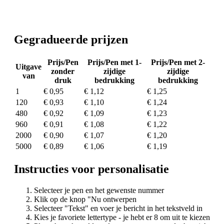
Gegradueerde prijzen
Prijs/Pen
Prijs/Pen met 1-
Prijs/Pen met 2-
Uitgave
zonder
zijdige
zijdige
van
druk
bedrukking
bedrukking
1
€ 0,95
€ 1,12
€ 1,25
120
€ 0,93
€ 1,10
€ 1,24
480
€ 0,92
€ 1,09
€ 1,23
960
€ 0,91
€ 1,08
€ 1,22
2000
€ 0,90
€ 1,07
€ 1,20
5000
€ 0,89
€ 1,06
€ 1,19
Instructies voor personalisatie
Selecteer je pen en het gewenste nummer
Klik op de knop "Nu ontwerpen
Selecteer "Tekst" en voer je bericht in het tekstveld in
Kies je favoriete lettertype - je hebt er 8 om uit te kiezen