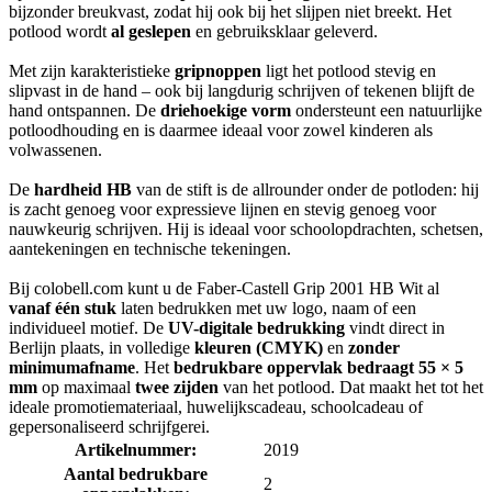
bijzonder breukvast, zodat hij ook bij het slijpen niet breekt. Het
potlood wordt
al geslepen
en gebruiksklaar geleverd.
Met zijn karakteristieke
gripnoppen
ligt het potlood stevig en
slipvast in de hand – ook bij langdurig schrijven of tekenen blijft de
hand ontspannen. De
driehoekige vorm
ondersteunt een natuurlijke
potloodhouding en is daarmee ideaal voor zowel kinderen als
volwassenen.
De
hardheid HB
van de stift is de allrounder onder de potloden: hij
is zacht genoeg voor expressieve lijnen en stevig genoeg voor
nauwkeurig schrijven. Hij is ideaal voor schoolopdrachten, schetsen,
aantekeningen en technische tekeningen.
Bij colobell.com kunt u de Faber-Castell Grip 2001 HB Wit al
vanaf één stuk
laten bedrukken met uw logo, naam of een
individueel motief. De
UV-digitale bedrukking
vindt direct in
Berlijn plaats, in volledige
kleuren (CMYK)
en
zonder
minimumafname
. Het
bedrukbare oppervlak bedraagt 55 × 5
mm
op maximaal
twee zijden
van het potlood. Dat maakt het tot het
ideale promotiemateriaal, huwelijkscadeau, schoolcadeau of
gepersonaliseerd schrijfgerei.
Artikelnummer:
2019
Aantal bedrukbare
2