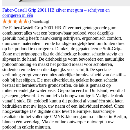
Faber-Castell Grip 2001 HB zilver met gum – schrijven en
corrigeren in één
(1 Waardering)
De Faber-Castell Grip 2001 HB Zilver met geïntegreerde gum
combineert alles wat een betrouwbaar potlood voor dagelijks
gebruik nodig heeft: nauwkeurig schrijven, ergonomisch comfort,
duurzame materialen – en de handige mogelijkheid om fouten direct
op het potlood te corrigeren. Dankzij de gepatenteerde Soft-Grip-
Zone met gripnoppen ligt de driehoekige houten schacht stevig en
slipvast in de hand. De driehoekige vorm bevordert een natuurlijke
potloodhouding en maakt het potlood ideaal voor scholieren,
studenten en iedereen die dagelijks veel schrijft.De speciale
verlijming zorgt voor een uitzonderlijke breukvastheid van de stift –
ook bij het slijpen. De mat zilverkleurig gelakte houten schacht
bestaat uit hernieuwbare grondstoffen, de lak is gemaakt op
milieuvriendelijke waterbasis. Geproduceerd in Duitsland, wordt al
geslepen geleverd. Uw motief via hoogwaardige UV-digitale druk –
vanaf 1 stuk. Bij colobell kunt u dit potlood al vanaf één stuk laten
bedrukken met uw logo, uw naam of een individueel motief. Onze
hoogwaardige UV-digitale druk levert kleurrijke, haarscherpe
resultaten in het volledige CMYK-kleurengamma – direct in Berlijn,
binnen één werkdag. Via de online ontwerper ontwerpt u uw
potlood in enkele minuten.