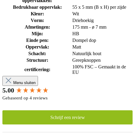
oppervlakken:
Bedrukbaar oppervlak:
55 x 5 mm (B x H) per zijde
Kleur:
Wit
Vorm:
Driehoekig
Afmetingen:
175 mm - ø 7 mm
Mijn:
HB
Einde pen:
Dompel dop
Oppervlak:
Matt
Schacht:
Natuurlijk hout
Structuur:
Greepknoppen
100% FSC – Gemaakt in de
certificering:
EU
Menu sluiten
New content loaded
5.00
Gebaseerd op 4 reviews
Schrijf een review