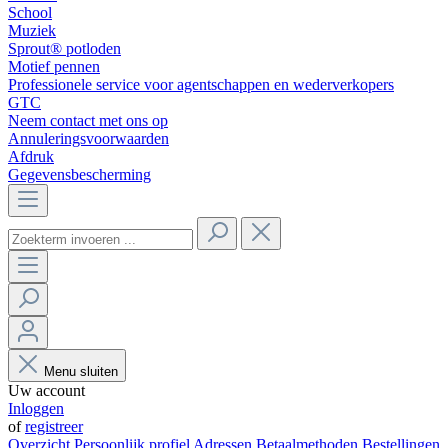
School
Muziek
Sprout® potloden
Motief pennen
Professionele service voor agentschappen en wederverkopers
GTC
Neem contact met ons op
Annuleringsvoorwaarden
Afdruk
Gegevensbescherming
Menu sluiten
Uw account
Inloggen
of
registreer
Overzicht
Persoonlijk profiel
Adressen
Betaalmethoden
Bestellingen