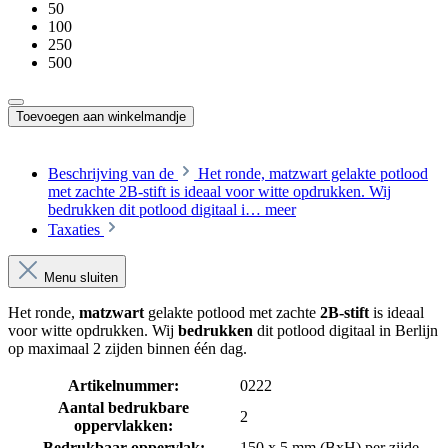
50
100
250
500
Toevoegen aan winkelmandje
Beschrijving van de
Het ronde, matzwart gelakte potlood
met zachte 2B-stift is ideaal voor witte opdrukken. Wij
bedrukken dit potlood digitaal i…
meer
Taxaties
Menu sluiten
Het ronde,
matzwart
gelakte potlood met zachte
2B-stift
is ideaal
voor witte opdrukken. Wij
bedrukken
dit potlood digitaal in Berlijn
op maximaal 2 zijden binnen één dag.
Artikelnummer:
0222
Aantal bedrukbare
2
oppervlakken:
Bedrukbaar oppervlak:
150 x 5 mm (BxH) per zijde