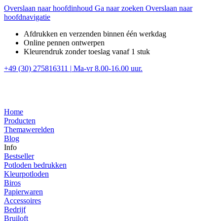
Overslaan naar hoofdinhoud
Ga naar zoeken
Overslaan naar
hoofdnavigatie
Afdrukken en verzenden binnen één werkdag
Online pennen ontwerpen
Kleurendruk zonder toeslag vanaf 1 stuk
+49 (30) 275816311
|
Ma-vr 8.00-16.00 uur.
Home
Producten
Themawerelden
Blog
Info
Bestseller
Potloden bedrukken
Kleurpotloden
Biros
Papierwaren
Accessoires
Bedrijf
Bruiloft