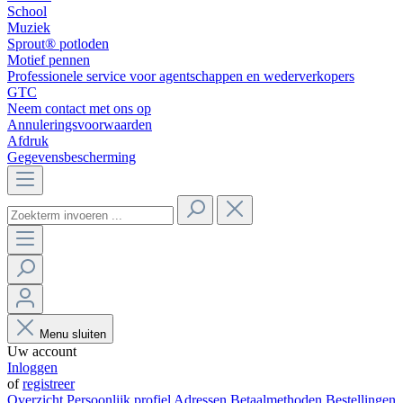
School
Muziek
Sprout® potloden
Motief pennen
Professionele service voor agentschappen en wederverkopers
GTC
Neem contact met ons op
Annuleringsvoorwaarden
Afdruk
Gegevensbescherming
Menu sluiten
Uw account
Inloggen
of
registreer
Overzicht
Persoonlijk profiel
Adressen
Betaalmethoden
Bestellingen