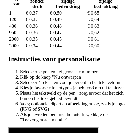
zonder
zijdige
zijdige
van
druk
bedrukking
bedrukking
1
€ 0,37
€ 0,50
€ 0,65
120
€ 0,37
€ 0,49
€ 0,64
480
€ 0,36
€ 0,48
€ 0,63
960
€ 0,36
€ 0,47
€ 0,62
2000
€ 0,35
€ 0,45
€ 0,61
5000
€ 0,34
€ 0,44
€ 0,60
Instructies voor personalisatie
Selecteer je pen en het gewenste nummer
Klik op de knop "Nu ontwerpen
Selecteer "Tekst" en voer je bericht in het tekstveld in
Kies je favoriete lettertype - je hebt er 8 om uit te kiezen
Plaats het tekstveld op de pen - zorg ervoor dat het zich
binnen het tekstgebied bevindt
Voeg optionele clipart en afbeeldingen toe, zoals je logo
(PNG of SVG)
Als je tevreden bent met het uiterlijk, klik je op
"Toevoegen aan mandje".