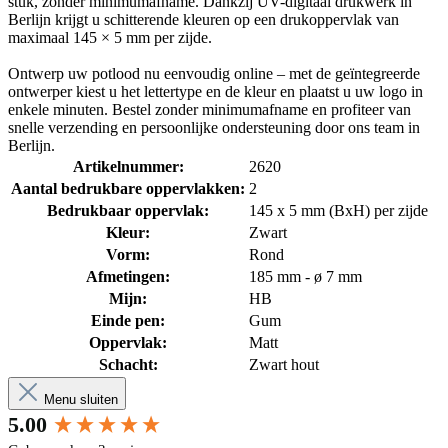
stuk, zonder minimumafname. Dankzij UV-digitaal drukwerk in
Berlijn krijgt u schitterende kleuren op een drukoppervlak van
maximaal 145 × 5 mm per zijde.
Ontwerp uw potlood nu eenvoudig online – met de geïntegreerde
ontwerper kiest u het lettertype en de kleur en plaatst u uw logo in
enkele minuten. Bestel zonder minimumafname en profiteer van
snelle verzending en persoonlijke ondersteuning door ons team in
Berlijn.
Artikelnummer:
2620
Aantal bedrukbare oppervlakken:
2
Bedrukbaar oppervlak:
145 x 5 mm (BxH) per zijde
Kleur:
Zwart
Vorm:
Rond
Afmetingen:
185 mm - ø 7 mm
Mijn:
HB
Einde pen:
Gum
Oppervlak:
Matt
Schacht:
Zwart hout
Menu sluiten
New content loaded
5.00