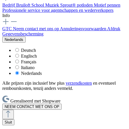
Bedrijf
Bruiloft
School
Muziek
Sprout® potloden
Motief pennen
Professionele service voor agentschappen en wederverkopers
Info
GTC
Neem contact met ons op
Annuleringsvoorwaarden
Afdruk
Gegevensbescherming
Nederlands
Deutsch
Englisch
Français
Italiano
Nederlands
Alle prijzen zijn inclusief btw plus
verzendkosten
en eventueel
rembourskosten, tenzij anders vermeld.
Gerealiseerd met Shopware
NEEM CONTACT MET ONS OP
Sluit