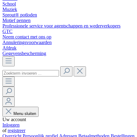
School
Muziek
Sprout® potloden
Motief pennen
Professionele service voor agentschappen en wederverkopers
GTC
Neem contact met ons op
Annuleringsvoorwaarden
Afdruk
Gegevensbescherming
Menu sluiten
Uw account
Inloggen
of
registreer
Overzicht
Persoonlijk profiel
Adressen
Betaalmethoden
Bestellingen