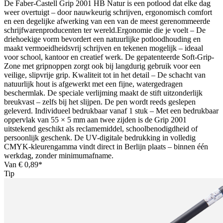
De Faber-Castell Grip 2001 HB Natur is een potlood dat elke dag
weer overtuigt – door nauwkeurig schrijven, ergonomisch comfort
en een degelijke afwerking van een van de meest gerenommeerde
schrijfwarenproducenten ter wereld.Ergonomie die je voelt – De
driehoekige vorm bevordert een natuurlijke potloodhouding en
maakt vermoeidheidsvrij schrijven en tekenen mogelijk – ideaal
voor school, kantoor en creatief werk. De gepatenteerde Soft-Grip-
Zone met gripnoppen zorgt ook bij langdurig gebruik voor een
veilige, slipvrije grip. Kwaliteit tot in het detail – De schacht van
natuurlijk hout is afgewerkt met een fijne, watergedragen
beschermlak. De speciale verlijming maakt de stift uitzonderlijk
breukvast – zelfs bij het slijpen. De pen wordt reeds geslepen
geleverd. Individueel bedrukbaar vanaf 1 stuk – Met een bedrukbaar
oppervlak van 55 × 5 mm aan twee zijden is de Grip 2001
uitstekend geschikt als reclamemiddel, schoolbenodigdheid of
persoonlijk geschenk. De UV-digitale bedrukking in volledig
CMYK-kleurengamma vindt direct in Berlijn plaats – binnen één
werkdag, zonder minimumafname.
Van
€ 0,89*
Tip