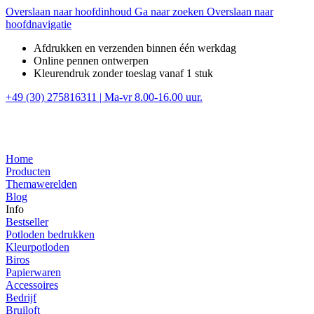
Overslaan naar hoofdinhoud
Ga naar zoeken
Overslaan naar
hoofdnavigatie
Afdrukken en verzenden binnen één werkdag
Online pennen ontwerpen
Kleurendruk zonder toeslag vanaf 1 stuk
+49 (30) 275816311
|
Ma-vr 8.00-16.00 uur.
Home
Producten
Themawerelden
Blog
Info
Bestseller
Potloden bedrukken
Kleurpotloden
Biros
Papierwaren
Accessoires
Bedrijf
Bruiloft