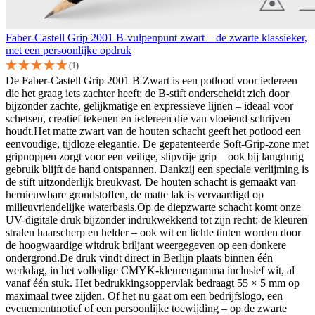
Faber-Castell Grip 2001 B-vulpenpunt zwart – de zwarte klassieker,
met een persoonlijke opdruk
(1)
De Faber-Castell Grip 2001 B Zwart is een potlood voor iedereen
die het graag iets zachter heeft: de B-stift onderscheidt zich door
bijzonder zachte, gelijkmatige en expressieve lijnen – ideaal voor
schetsen, creatief tekenen en iedereen die van vloeiend schrijven
houdt.Het matte zwart van de houten schacht geeft het potlood een
eenvoudige, tijdloze elegantie. De gepatenteerde Soft-Grip-zone met
gripnoppen zorgt voor een veilige, slipvrije grip – ook bij langdurig
gebruik blijft de hand ontspannen. Dankzij een speciale verlijming is
de stift uitzonderlijk breukvast. De houten schacht is gemaakt van
hernieuwbare grondstoffen, de matte lak is vervaardigd op
milieuvriendelijke waterbasis.Op de diepzwarte schacht komt onze
UV-digitale druk bijzonder indrukwekkend tot zijn recht: de kleuren
stralen haarscherp en helder – ook wit en lichte tinten worden door
de hoogwaardige witdruk briljant weergegeven op een donkere
ondergrond.De druk vindt direct in Berlijn plaats binnen één
werkdag, in het volledige CMYK-kleurengamma inclusief wit, al
vanaf één stuk. Het bedrukkingsoppervlak bedraagt 55 × 5 mm op
maximaal twee zijden. Of het nu gaat om een bedrijfslogo, een
evenementmotief of een persoonlijke toewijding – op de zwarte