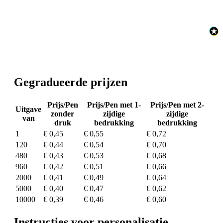
Gegradueerde prijzen
Prijs/Pen
Prijs/Pen met 1-
Prijs/Pen met 2-
Uitgave
zonder
zijdige
zijdige
van
druk
bedrukking
bedrukking
1
€ 0,45
€ 0,55
€ 0,72
120
€ 0,44
€ 0,54
€ 0,70
480
€ 0,43
€ 0,53
€ 0,68
960
€ 0,42
€ 0,51
€ 0,66
2000
€ 0,41
€ 0,49
€ 0,64
5000
€ 0,40
€ 0,47
€ 0,62
10000
€ 0,39
€ 0,46
€ 0,60
Instructies voor personalisatie