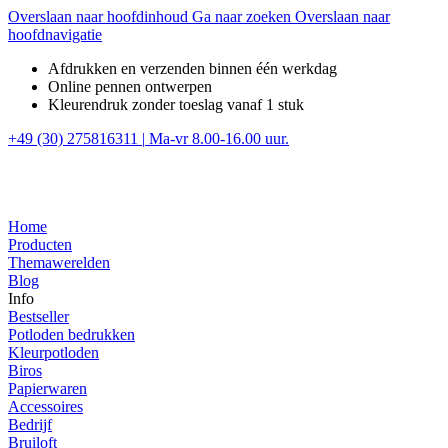
Overslaan naar hoofdinhoud
Ga naar zoeken
Overslaan naar
hoofdnavigatie
Afdrukken en verzenden binnen één werkdag
Online pennen ontwerpen
Kleurendruk zonder toeslag vanaf 1 stuk
+49 (30) 275816311
|
Ma-vr 8.00-16.00 uur.
Home
Producten
Themawerelden
Blog
Info
Bestseller
Potloden bedrukken
Kleurpotloden
Biros
Papierwaren
Accessoires
Bedrijf
Bruiloft