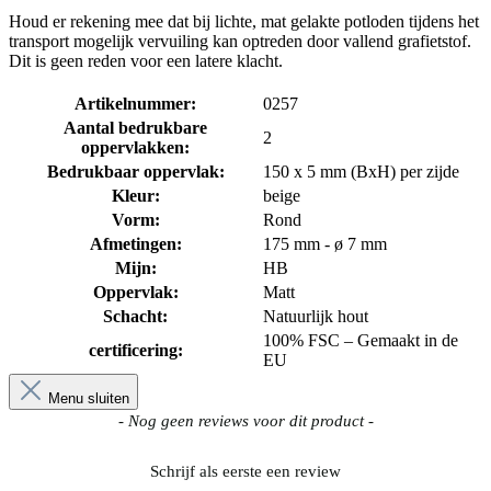
Houd er rekening mee dat bij lichte, mat gelakte potloden tijdens het
transport mogelijk vervuiling kan optreden door vallend grafietstof.
Dit is geen reden voor een latere klacht.
Artikelnummer:
0257
Aantal bedrukbare
2
oppervlakken:
Bedrukbaar oppervlak:
150 x 5 mm (BxH) per zijde
Kleur:
beige
Vorm:
Rond
Afmetingen:
175 mm - ø 7 mm
Mijn:
HB
Oppervlak:
Matt
Schacht:
Natuurlijk hout
100% FSC – Gemaakt in de
certificering:
EU
Menu sluiten
New content loaded
- Nog geen reviews voor dit product -
Schrijf als eerste een review