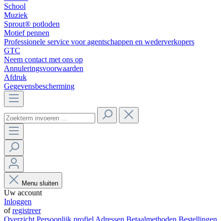
School
Muziek
Sprout® potloden
Motief pennen
Professionele service voor agentschappen en wederverkopers
GTC
Neem contact met ons op
Annuleringsvoorwaarden
Afdruk
Gegevensbescherming
Menu sluiten
Uw account
Inloggen
of
registreer
Overzicht
Persoonlijk profiel
Adressen
Betaalmethoden
Bestellingen