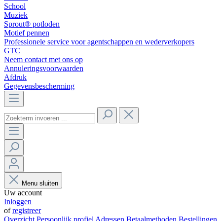
School
Muziek
Sprout® potloden
Motief pennen
Professionele service voor agentschappen en wederverkopers
GTC
Neem contact met ons op
Annuleringsvoorwaarden
Afdruk
Gegevensbescherming
Menu sluiten
Uw account
Inloggen
of
registreer
Overzicht
Persoonlijk profiel
Adressen
Betaalmethoden
Bestellingen