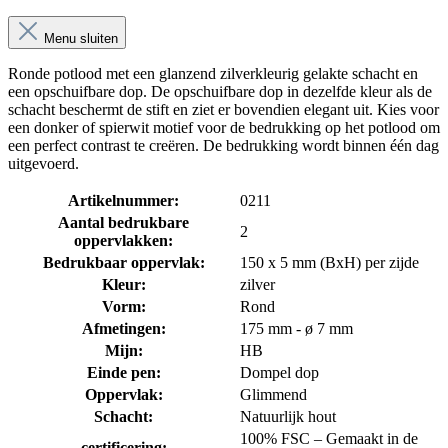
Menu sluiten
Ronde potlood met een glanzend zilverkleurig gelakte schacht en
een opschuifbare dop. De opschuifbare dop in dezelfde kleur als de
schacht beschermt de stift en ziet er bovendien elegant uit. Kies voor
een donker of spierwit motief voor de bedrukking op het potlood om
een perfect contrast te creëren. De bedrukking wordt binnen één dag
uitgevoerd.
Artikelnummer:
0211
Aantal bedrukbare
2
oppervlakken:
Bedrukbaar oppervlak:
150 x 5 mm (BxH) per zijde
Kleur:
zilver
Vorm:
Rond
Afmetingen:
175 mm - ø 7 mm
Mijn:
HB
Einde pen:
Dompel dop
Oppervlak:
Glimmend
Schacht:
Natuurlijk hout
100% FSC – Gemaakt in de
certificering: