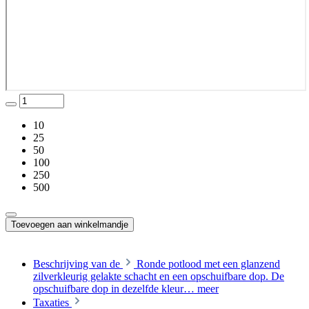
10
25
50
100
250
500
Toevoegen aan winkelmandje
Beschrijving van de
Ronde potlood met een glanzend
zilverkleurig gelakte schacht en een opschuifbare dop. De
opschuifbare dop in dezelfde kleur…
meer
Taxaties