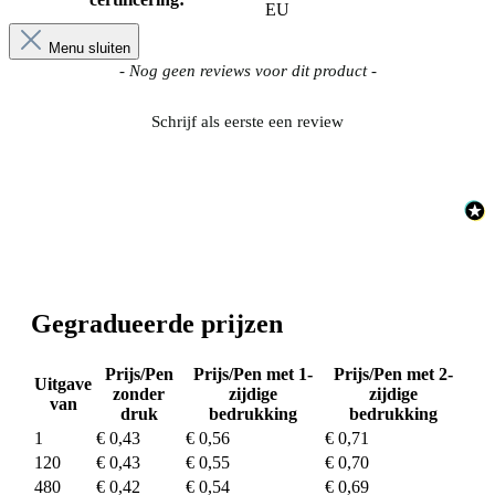
EU
Menu sluiten
New content loaded
- Nog geen reviews voor dit product -
Schrijf als eerste een review
Gegradueerde prijzen
Prijs/Pen
Prijs/Pen met 1-
Prijs/Pen met 2-
Uitgave
zonder
zijdige
zijdige
van
druk
bedrukking
bedrukking
1
€ 0,43
€ 0,56
€ 0,71
120
€ 0,43
€ 0,55
€ 0,70
480
€ 0,42
€ 0,54
€ 0,69