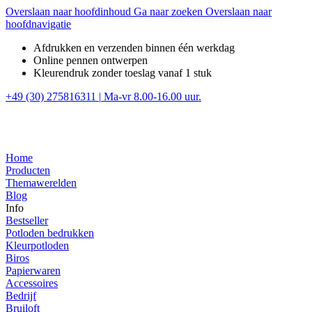
Overslaan naar hoofdinhoud
Ga naar zoeken
Overslaan naar
hoofdnavigatie
Afdrukken en verzenden binnen één werkdag
Online pennen ontwerpen
Kleurendruk zonder toeslag vanaf 1 stuk
+49 (30) 275816311
|
Ma-vr 8.00-16.00 uur.
Home
Producten
Themawerelden
Blog
Info
Bestseller
Potloden bedrukken
Kleurpotloden
Biros
Papierwaren
Accessoires
Bedrijf
Bruiloft