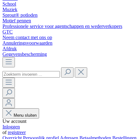
School
Muziek
Sprout® potloden
Motief pennen
Professionele service voor agentschappen en wederverkopers
GTC
Neem contact met ons op
Annuleringsvoorwaarden
Afdruk
Gegevensbescherming
Menu sluiten
Uw account
Inloggen
of
registreer
Overzicht
Persoonlijk profiel
Adressen
Betaalmethoden
Bestellingen