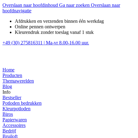
Overslaan naar hoofdinhoud
Ga naar zoeken
Overslaan naar
hoofdnavigatie
Afdrukken en verzenden binnen één werkdag
Online pennen ontwerpen
Kleurendruk zonder toeslag vanaf 1 stuk
+49 (30) 275816311
|
Ma-vr 8.00-16.00 uur.
Home
Producten
Themawerelden
Blog
Info
Bestseller
Potloden bedrukken
Kleurpotloden
Biros
Papierwaren
Accessoires
Bedrijf
Bruiloft