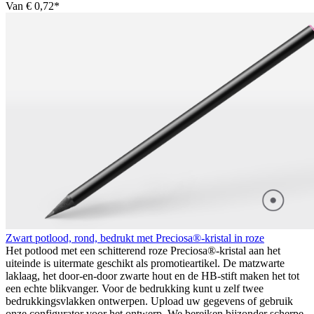
Van
€ 0,72*
Zwart potlood, rond, bedrukt met Preciosa®-kristal in roze
Het potlood met een schitterend roze Preciosa®-kristal aan het
uiteinde is uitermate geschikt als promotieartikel. De matzwarte
laklaag, het door-en-door zwarte hout en de HB-stift maken het tot
een echte blikvanger. Voor de bedrukking kunt u zelf twee
bedrukkingsvlakken ontwerpen. Upload uw gegevens of gebruik
onze configurator voor het ontwerp. We bereiken bijzonder scherpe