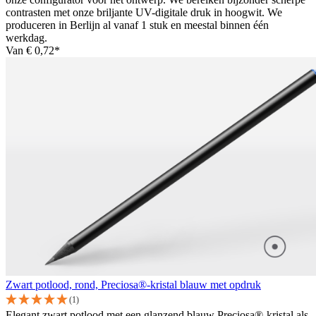
contrasten met onze briljante UV-digitale druk in hoogwit. We
produceren in Berlijn al vanaf 1 stuk en meestal binnen één
werkdag.
Van
€ 0,72*
Zwart potlood, rond, Preciosa®-kristal blauw met opdruk
(1)
Elegant zwart potlood met een glanzend blauw Preciosa®-kristal als