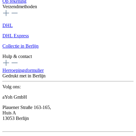
Op rekening
Verzendmethoden
DHL
DHL Express
Collectie in Berlijn
Hulp & contact
Herroepingsformulier
Gedrukt met
in Berlijn
Volg ons:
aYoh GmbH
Plauener Straße 163-165,
Huis A
13053 Berlijn