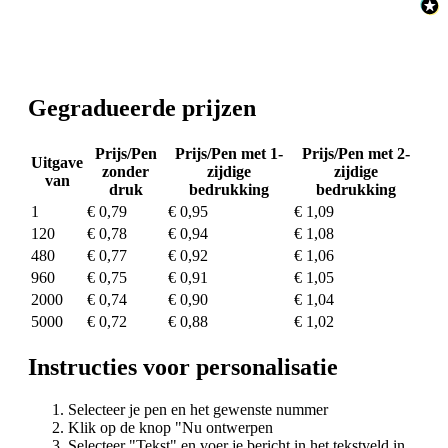
Gegradueerde prijzen
Prijs/Pen
Prijs/Pen met 1-
Prijs/Pen met 2-
Uitgave
zonder
zijdige
zijdige
van
druk
bedrukking
bedrukking
1
€ 0,79
€ 0,95
€ 1,09
120
€ 0,78
€ 0,94
€ 1,08
480
€ 0,77
€ 0,92
€ 1,06
960
€ 0,75
€ 0,91
€ 1,05
2000
€ 0,74
€ 0,90
€ 1,04
5000
€ 0,72
€ 0,88
€ 1,02
Instructies voor personalisatie
Selecteer je pen en het gewenste nummer
Klik op de knop "Nu ontwerpen
Selecteer "Tekst" en voer je bericht in het tekstveld in