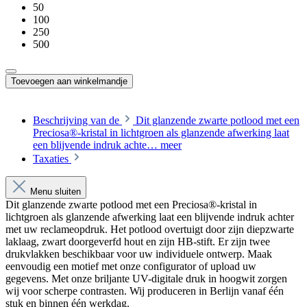
50
100
250
500
Toevoegen aan winkelmandje
Beschrijving van de
Dit glanzende zwarte potlood met een
Preciosa®-kristal in lichtgroen als glanzende afwerking laat
een blijvende indruk achte…
meer
Taxaties
Menu sluiten
Dit glanzende zwarte potlood met een Preciosa®-kristal in
lichtgroen als glanzende afwerking laat een blijvende indruk achter
met uw reclameopdruk. Het potlood overtuigt door zijn diepzwarte
laklaag, zwart doorgeverfd hout en zijn HB-stift. Er zijn twee
drukvlakken beschikbaar voor uw individuele ontwerp. Maak
eenvoudig een motief met onze configurator of upload uw
gegevens. Met onze briljante UV-digitale druk in hoogwit zorgen
wij voor scherpe contrasten. Wij produceren in Berlijn vanaf één
stuk en binnen één werkdag.