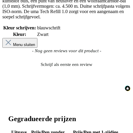
kunststof buis, een punt van neusilver en een wolfraamcarbide-bal
(1,0 mm). Schrijfvermogen: ca. 4.500 m. Duitse schrijfpasta volgens
ISO-norm. De uma Tech Refill 1.0 zorgt voor een aangenaam en
soepel schrijfgevoel.
Kleur schrijven:
blauwschrift
Kleur:
Zwart
Menu sluiten
New content loaded
- Nog geen reviews voor dit product -
Schrijf als eerste een review
Gegradueerde prijzen
Uitgave
Prijs/Pen zonder
Prijs/Pen met 1-zijdige