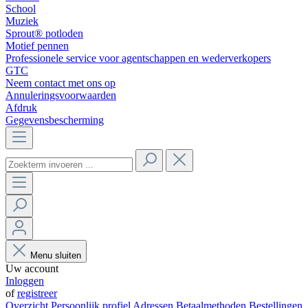
School
Muziek
Sprout® potloden
Motief pennen
Professionele service voor agentschappen en wederverkopers
GTC
Neem contact met ons op
Annuleringsvoorwaarden
Afdruk
Gegevensbescherming
Menu sluiten
Uw account
Inloggen
of
registreer
Overzicht
Persoonlijk profiel
Adressen
Betaalmethoden
Bestellingen