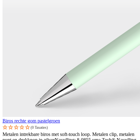
Biros rechte gom pastelgroen
(0 Taxaties)
Metalen intrekbare biros met soft-touch loop. Metalen clip, metalen
punt en drukknop in zilverNavulling: 8-0855 uma Tech® Navulling