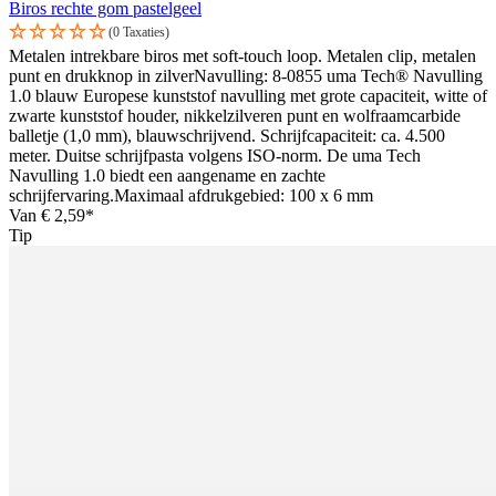
Biros rechte gom pastelgeel
(0 Taxaties)
Metalen intrekbare biros met soft-touch loop. Metalen clip, metalen
punt en drukknop in zilverNavulling: 8-0855 uma Tech® Navulling
1.0 blauw Europese kunststof navulling met grote capaciteit, witte of
zwarte kunststof houder, nikkelzilveren punt en wolfraamcarbide
balletje (1,0 mm), blauwschrijvend. Schrijfcapaciteit: ca. 4.500
meter. Duitse schrijfpasta volgens ISO-norm. De uma Tech
Navulling 1.0 biedt een aangename en zachte
schrijfervaring.Maximaal afdrukgebied: 100 x 6 mm
Van
€ 2,59*
Tip