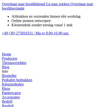
Overslaan naar hoofdinhoud
Ga naar zoeken
Overslaan naar
hoofdnavigatie
Afdrukken en verzenden binnen één werkdag
Online pennen ontwerpen
Kleurendruk zonder toeslag vanaf 1 stuk
+49 (30) 275816311
|
Ma-vr 8.00-16.00 uur.
Home
Producten
Themawerelden
Blog
Info
Bestseller
Potloden bedrukken
Kleurpotloden
Biros
Papierwaren
Accessoires
Bedrijf
Bruiloft