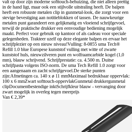
valt op door zijn moderne softtouch-behuizing, die niet alleen prettig
in de hand ligt, maar ook een stijlvolle uitstraling heeft. De balpen
heeft een robuuste metalen clip in gunmetal-look, die zorgt voor een
stevige bevestiging aan notitieblokken of tassen. De nauwkeurige
metalen punt garandeert een gelijkmatig en vloeiend schrijfgevoel,
terwijl de praktische drukker een eenvoudige bediening mogelijk
maakt. Perfect voor gebruik op kantoor of als cadeau voor speciale
gelegenheden. Trakteer uzelf op deze elegante balpen en ervaar het
schrijfplezier op een nieuw niveau!Vulling: 8-0855 uma Tech®
Refill 1.0 blue Europese kunststof vulling met witte of zwarte
kunststof huls, nieuwzilveren punt en wolfraamcarbide kogel (1,0
mm), blauw schrijvend. Schrijfprestatie: ca. 4.500 m. Duitse
schrijfpasta volgens ISO-norm. De uma Tech Refill 1.0 zorgt voor
een aangenaam en zacht schrijfgevoel.De sterke punten
zijn:Afmetingen ca. 140 x ø 11 mmMaximaal bedrukbaar oppervlak:
100 x 6 mmZwart softtouch-oppervlakGunmetal drukkergunmetal
clipDocumentbestendige inktSchrijfkleur blauw - vervanging door
zwart mogelijk in overleg tegen meerprijs
Van
€ 2,39*