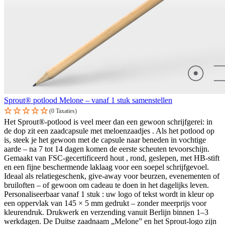
Sprout® potlood Melone – vanaf 1 stuk samenstellen
(0 Taxaties)
Het Sprout®-potlood is veel meer dan een gewoon schrijfgerei: in
de dop zit een zaadcapsule met meloenzaadjes . Als het potlood op
is, steek je het gewoon met de capsule naar beneden in vochtige
aarde – na 7 tot 14 dagen komen de eerste scheuten tevoorschijn.
Gemaakt van FSC-gecertificeerd hout , rond, geslepen, met HB-stift
en een fijne beschermende laklaag voor een soepel schrijfgevoel.
Ideaal als relatiegeschenk, give-away voor beurzen, evenementen of
bruiloften – of gewoon om cadeau te doen in het dagelijks leven.
Personaliseerbaar vanaf 1 stuk : uw logo of tekst wordt in kleur op
een oppervlak van 145 × 5 mm gedrukt – zonder meerprijs voor
kleurendruk. Drukwerk en verzending vanuit Berlijn binnen 1–3
werkdagen. De Duitse zaadnaam „Melone” en het Sprout-logo zijn