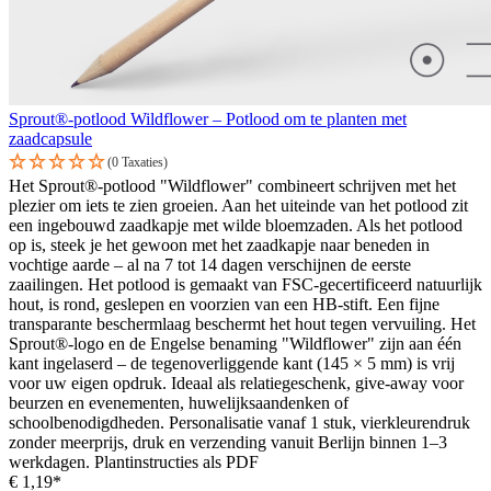
Sprout®-potlood Wildflower – Potlood om te planten met
zaadcapsule
(0 Taxaties)
Het Sprout®-potlood "Wildflower" combineert schrijven met het
plezier om iets te zien groeien. Aan het uiteinde van het potlood zit
een ingebouwd zaadkapje met wilde bloemzaden. Als het potlood
op is, steek je het gewoon met het zaadkapje naar beneden in
vochtige aarde – al na 7 tot 14 dagen verschijnen de eerste
zaailingen. Het potlood is gemaakt van FSC-gecertificeerd natuurlijk
hout, is rond, geslepen en voorzien van een HB-stift. Een fijne
transparante beschermlaag beschermt het hout tegen vervuiling. Het
Sprout®-logo en de Engelse benaming "Wildflower" zijn aan één
kant ingelaserd – de tegenoverliggende kant (145 × 5 mm) is vrij
voor uw eigen opdruk. Ideaal als relatiegeschenk, give-away voor
beurzen en evenementen, huwelijksaandenken of
schoolbenodigdheden. Personalisatie vanaf 1 stuk, vierkleurendruk
zonder meerprijs, druk en verzending vanuit Berlijn binnen 1–3
werkdagen. Plantinstructies als PDF
€ 1,19*