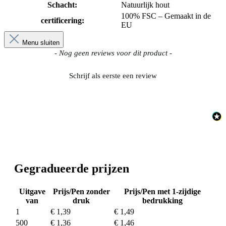
Schacht:
Natuurlijk hout
100% FSC – Gemaakt in de
certificering:
EU
Menu sluiten
New content loaded
- Nog geen reviews voor dit product -
Schrijf als eerste een review
Gegradueerde prijzen
Uitgave
Prijs/Pen zonder
Prijs/Pen met 1-zijdige
van
druk
bedrukking
1
€ 1,39
€ 1,49
500
€ 1,36
€ 1,46