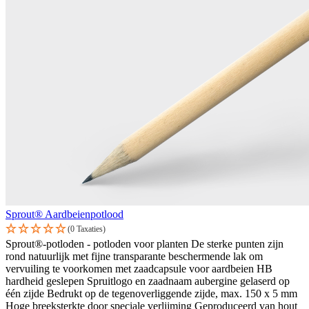
Sprout® Aardbeienpotlood
(0 Taxaties)
Sprout®-potloden - potloden voor planten De sterke punten zijn
rond natuurlijk met fijne transparante beschermende lak om
vervuiling te voorkomen met zaadcapsule voor aardbeien HB
hardheid geslepen Spruitlogo en zaadnaam aubergine gelaserd op
één zijde Bedrukt op de tegenoverliggende zijde, max. 150 x 5 mm
Hoge breeksterkte door speciale verlijming Geproduceerd van hout