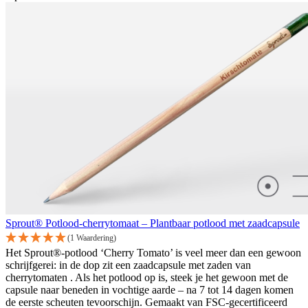
Sprout® Potlood-cherrytomaat – Plantbaar potlood met zaadcapsule
(1 Waardering)
Het Sprout®-potlood ‘Cherry Tomato’ is veel meer dan een gewoon
schrijfgerei: in de dop zit een zaadcapsule met zaden van
cherrytomaten . Als het potlood op is, steek je het gewoon met de
capsule naar beneden in vochtige aarde – na 7 tot 14 dagen komen
de eerste scheuten tevoorschijn. Gemaakt van FSC-gecertificeerd