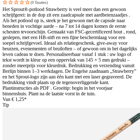
(0 Taxaties)
Het Sprout®-potlood Strawberry is veel meer dan een gewoon
schrijfgerei: in de dop zit een zaadcapsule met aardbeienzaadjes .
Als het potlood op is, steek je het gewoon met de capsule naar
beneden in vochtige aarde – na 7 tot 14 dagen komen de eerste
scheuten tevoorschijn. Gemaakt van FSC-gecertificeerd hout , rond,
geslepen, met een HB-stift en een fijne beschermlaag voor een
soepel schrijfgevoel. Ideaal als relatiegeschenk, give-away voor
beurzen, evenementen of bruiloften – of gewoon om in het dagelijks
leven cadeau te doen. Personaliseerbaar vanaf 1 stuk : uw logo of
tekst wordt in kleur op een oppervlak van 145 × 5 mm gedrukt –
zonder meerprijs voor kleurdruk. Bedrukking en verzending vanuit
Berlijn binnen 1–3 werkdagen. De Engelse zaadnaam „Strawberry”
en het Sprout-logo zijn aan één kant met een laser gegraveerd. De
bedrukking vindt plaats op de tegenoverliggende kant.
Plantinstructies als PDF . Groeitip: begin in het voorjaar
binnenshuis. Plant na de laatste vorst in de tuin.
Van
€ 1,25*
Tip