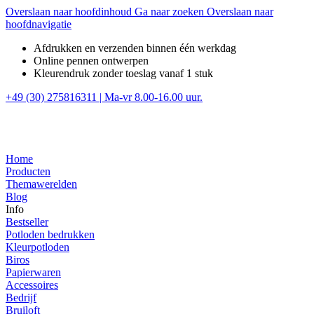
Overslaan naar hoofdinhoud
Ga naar zoeken
Overslaan naar
hoofdnavigatie
Afdrukken en verzenden binnen één werkdag
Online pennen ontwerpen
Kleurendruk zonder toeslag vanaf 1 stuk
+49 (30) 275816311
|
Ma-vr 8.00-16.00 uur.
Home
Producten
Themawerelden
Blog
Info
Bestseller
Potloden bedrukken
Kleurpotloden
Biros
Papierwaren
Accessoires
Bedrijf
Bruiloft