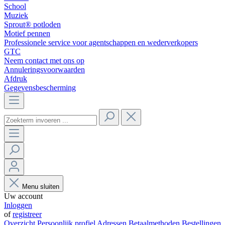
School
Muziek
Sprout® potloden
Motief pennen
Professionele service voor agentschappen en wederverkopers
GTC
Neem contact met ons op
Annuleringsvoorwaarden
Afdruk
Gegevensbescherming
Menu sluiten
Uw account
Inloggen
of
registreer
Overzicht
Persoonlijk profiel
Adressen
Betaalmethoden
Bestellingen