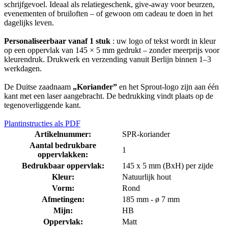
schrijfgevoel. Ideaal als relatiegeschenk, give-away voor beurzen,
evenementen of bruiloften – of gewoon om cadeau te doen in het
dagelijks leven.
Personaliseerbaar vanaf 1 stuk
: uw logo of tekst wordt in kleur
op een oppervlak van 145 × 5 mm gedrukt – zonder meerprijs voor
kleurendruk. Drukwerk en verzending vanuit Berlijn binnen 1–3
werkdagen.
De Duitse zaadnaam
„Koriander”
en het Sprout-logo zijn aan één
kant met een laser aangebracht. De bedrukking vindt plaats op de
tegenoverliggende kant.
Plantinstructies als PDF
Artikelnummer:
SPR-koriander
Aantal bedrukbare
1
oppervlakken:
Bedrukbaar oppervlak:
145 x 5 mm (BxH) per zijde
Kleur:
Natuurlijk hout
Vorm:
Rond
Afmetingen:
185 mm - ø 7 mm
Mijn:
HB
Oppervlak:
Matt