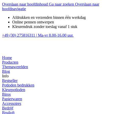
Overslaan naar hoofdinhoud
Ga naar zoeken
Overslaan naar
hoofdnavigatie
Afdrukken en verzenden binnen één werkdag
Online pennen ontwerpen
Kleurendruk zonder toeslag vanaf 1 stuk
+49 (30) 275816311
|
Ma-vr 8.00-16.00 uur.
Home
Producten
Themawerelden
Blog
Info
Bestseller
Potloden bedrukken
Kleurpotloden
Biros
Papierwaren
Accessoires
Bedrijf
Bruiloft