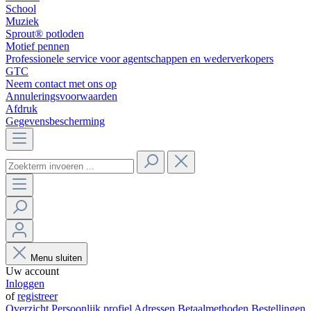
School
Muziek
Sprout® potloden
Motief pennen
Professionele service voor agentschappen en wederverkopers
GTC
Neem contact met ons op
Annuleringsvoorwaarden
Afdruk
Gegevensbescherming
Menu sluiten
Uw account
Inloggen
of
registreer
Overzicht
Persoonlijk profiel
Adressen
Betaalmethoden
Bestellingen