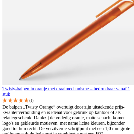
Twisty-balpen in oranje met draaimechanisme – bedrukbaar vanaf 1
stuk
(1)
De balpen „Twisty Orange“ overtuigt door zijn uitstekende prijs-
kwaliteitverhouding en is ideaal voor gebruik op kantoor of als
relatiegeschenk. Dankzij de volledig oranje, matte schacht komen
logo's en gekleurde motieven, met name lichte kleuren, bijzonder
goed tot hun recht. De verzilverde schrijfpunt met een 1,0 mm grote
wolfraamcarbide-bal zorgt in combinatie met een ISO-