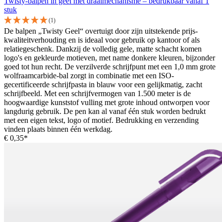
Twisty-balpen in geel met draaimechanisme – bedrukbaar vanaf 1
stuk
(1)
De balpen „Twisty Geel“ overtuigt door zijn uitstekende prijs-
kwaliteitverhouding en is ideaal voor gebruik op kantoor of als
relatiegeschenk. Dankzij de volledig gele, matte schacht komen
logo's en gekleurde motieven, met name donkere kleuren, bijzonder
goed tot hun recht. De verzilverde schrijfpunt met een 1,0 mm grote
wolfraamcarbide-bal zorgt in combinatie met een ISO-
gecertificeerde schrijfpasta in blauw voor een gelijkmatig, zacht
schrijfbeeld. Met een schrijfvermogen van 1.500 meter is de
hoogwaardige kunststof vulling met grote inhoud ontworpen voor
langdurig gebruik. De pen kan al vanaf één stuk worden bedrukt
met een eigen tekst, logo of motief. Bedrukking en verzending
vinden plaats binnen één werkdag.
€ 0,35*