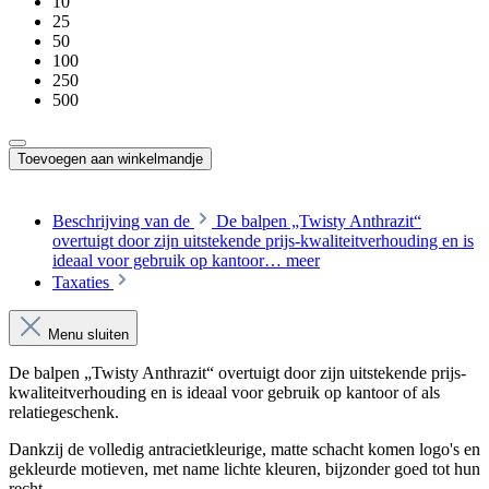
10
25
50
100
250
500
Toevoegen aan winkelmandje
Beschrijving van de
De balpen „Twisty Anthrazit“
overtuigt door zijn uitstekende prijs-kwaliteitverhouding en is
ideaal voor gebruik op kantoor…
meer
Taxaties
Menu sluiten
De balpen „Twisty Anthrazit“ overtuigt door zijn uitstekende prijs-
kwaliteitverhouding en is ideaal voor gebruik op kantoor of als
relatiegeschenk.
Dankzij de volledig antracietkleurige, matte schacht komen logo's en
gekleurde motieven, met name lichte kleuren, bijzonder goed tot hun
recht.