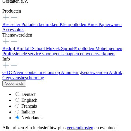
Gestalten e.V.
Producten
Bestseller
Potloden bedrukken
Kleurpotloden
Biros
Papierwaren
Accessoires
Themawerelden
Bedrijf
Bruiloft
School
Muziek
Sprout® potloden
Motief pennen
Professionele service voor agentschappen en wederverkopers
Info
GTC
Neem contact met ons op
Annuleringsvoorwaarden
Afdruk
Gegevensbescherming
Nederlands
Deutsch
Englisch
Français
Italiano
Nederlands
Alle prijzen zijn inclusief btw plus
verzendkosten
en eventueel