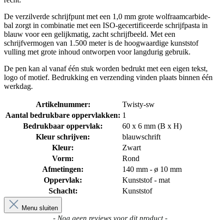
De verzilverde schrijfpunt met een 1,0 mm grote wolfraamcarbide-
bal zorgt in combinatie met een ISO-gecertificeerde schrijfpasta in
blauw voor een gelijkmatig, zacht schrijfbeeld. Met een
schrijfvermogen van 1.500 meter is de hoogwaardige kunststof
vulling met grote inhoud ontworpen voor langdurig gebruik.
De pen kan al vanaf één stuk worden bedrukt met een eigen tekst,
logo of motief. Bedrukking en verzending vinden plaats binnen één
werkdag.
Artikelnummer:
Twisty-sw
Aantal bedrukbare oppervlakken:
1
Bedrukbaar oppervlak:
60 x 6 mm (B x H)
Kleur schrijven:
blauwschrift
Kleur:
Zwart
Vorm:
Rond
Afmetingen:
140 mm - ø 10 mm
Oppervlak:
Kunststof - mat
Schacht:
Kunststof
Menu sluiten
New content loaded
- Nog geen reviews voor dit product -