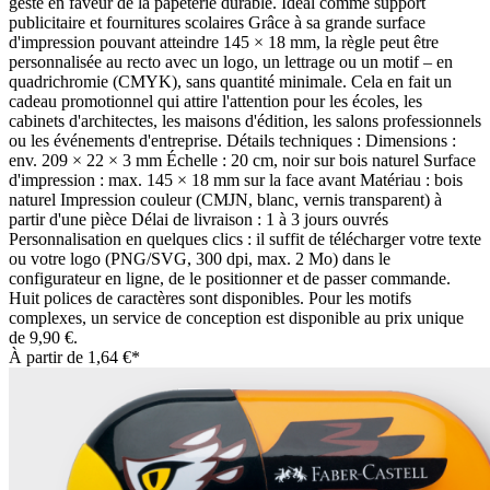
geste en faveur de la papeterie durable. Idéal comme support
publicitaire et fournitures scolaires Grâce à sa grande surface
d'impression pouvant atteindre 145 × 18 mm, la règle peut être
personnalisée au recto avec un logo, un lettrage ou un motif – en
quadrichromie (CMYK), sans quantité minimale. Cela en fait un
cadeau promotionnel qui attire l'attention pour les écoles, les
cabinets d'architectes, les maisons d'édition, les salons professionnels
ou les événements d'entreprise. Détails techniques : Dimensions :
env. 209 × 22 × 3 mm Échelle : 20 cm, noir sur bois naturel Surface
d'impression : max. 145 × 18 mm sur la face avant Matériau : bois
naturel Impression couleur (CMJN, blanc, vernis transparent) à
partir d'une pièce Délai de livraison : 1 à 3 jours ouvrés
Personnalisation en quelques clics : il suffit de télécharger votre texte
ou votre logo (PNG/SVG, 300 dpi, max. 2 Mo) dans le
configurateur en ligne, de le positionner et de passer commande.
Huit polices de caractères sont disponibles. Pour les motifs
complexes, un service de conception est disponible au prix unique
de 9,90 €.
À partir de
1,64 €*